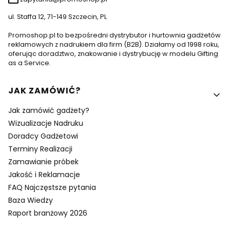
ul. Staffa 12, 71-149 Szczecin, PL
Promoshop.pl to bezpośredni dystrybutor i hurtownia gadżetów
reklamowych z nadrukiem dla firm (B2B). Działamy od 1998 roku,
oferując doradztwo, znakowanie i dystrybucję w modelu Gifting
as a Service.
Linki w stopce
JAK ZAMÓWIĆ?
Jak zamówić gadżety?
Wizualizacje Nadruku
Doradcy Gadżetowi
Terminy Realizacji
Zamawianie próbek
Jakość i Reklamacje
FAQ Najczęstsze pytania
Baza Wiedzy
Raport branżowy 2026