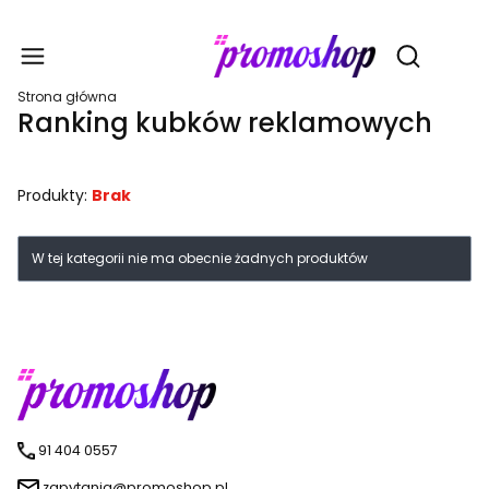
Gadże
Otwórz wy
Strona główna
Ranking kubków reklamowych
Produkty:
Brak
Lista produktów
W tej kategorii nie ma obecnie żadnych produktów
91 404 0557
zapytania@promoshop.pl