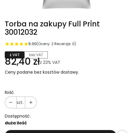
Torba na zakupy Full Print
30012032
5.00
(Oceny: 2 Recenzje: 0)
z VAT
bez VAT
82,40 zł
z
23%
VAT
Ceny podane bez kosztów dostawy.
Ilość
szt.
Dostępność:
duża ilość