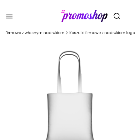
Gadże
Otwórz wy
nia firmowe z własnym nadrukiem
Koszulki firmowe z nadrukiem logo