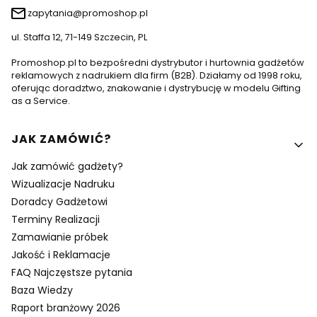
zapytania@promoshop.pl
ul. Staffa 12, 71-149 Szczecin, PL
Promoshop.pl to bezpośredni dystrybutor i hurtownia gadżetów
reklamowych z nadrukiem dla firm (B2B). Działamy od 1998 roku,
oferując doradztwo, znakowanie i dystrybucję w modelu Gifting
as a Service.
Linki w stopce
JAK ZAMÓWIĆ?
Jak zamówić gadżety?
Wizualizacje Nadruku
Doradcy Gadżetowi
Terminy Realizacji
Zamawianie próbek
Jakość i Reklamacje
FAQ Najczęstsze pytania
Baza Wiedzy
Raport branżowy 2026