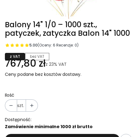
Balony 14" 1/0 – 1000 szt.,
patyczek, zatyczka Balon 14" 1000
5.00
(Oceny: 6 Recenzje: 0)
z VAT
bez VAT
767,80 zł
z
23%
VAT
Ceny podane bez kosztów dostawy.
Ilość
szt.
Dostępność:
Zamówienie minimalne 1000 zł brutto