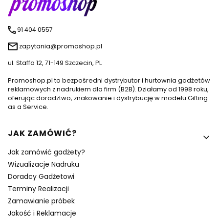
91 404 0557
zapytania@promoshop.pl
ul. Staffa 12, 71-149 Szczecin, PL
Promoshop.pl to bezpośredni dystrybutor i hurtownia gadżetów
reklamowych z nadrukiem dla firm (B2B). Działamy od 1998 roku,
oferując doradztwo, znakowanie i dystrybucję w modelu Gifting
as a Service.
Linki w stopce
JAK ZAMÓWIĆ?
Jak zamówić gadżety?
Wizualizacje Nadruku
Doradcy Gadżetowi
Terminy Realizacji
Zamawianie próbek
Jakość i Reklamacje