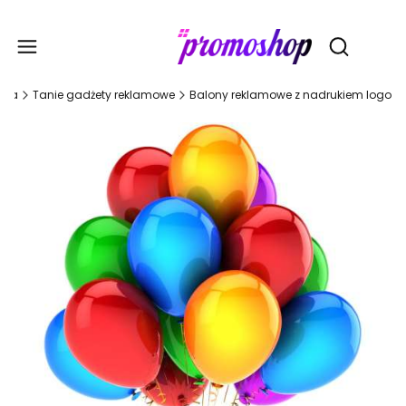
Gadże
Otwórz wy
wna
Tanie gadżety reklamowe
Balony reklamowe z nadrukiem logo