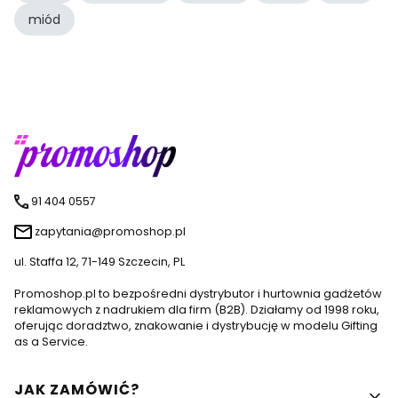
miód
91 404 0557
zapytania@promoshop.pl
ul. Staffa 12, 71-149 Szczecin, PL
Promoshop.pl to bezpośredni dystrybutor i hurtownia gadżetów
reklamowych z nadrukiem dla firm (B2B). Działamy od 1998 roku,
oferując doradztwo, znakowanie i dystrybucję w modelu Gifting
as a Service.
Linki w stopce
JAK ZAMÓWIĆ?