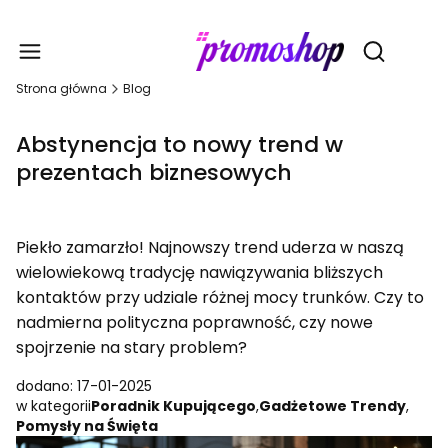
Gadże
Otwórz wy
Strona główna
Blog
Abstynencja to nowy trend w
prezentach biznesowych
Piekło zamarzło! Najnowszy trend uderza w naszą
wielowiekową tradycję nawiązywania bliższych
kontaktów przy udziale różnej mocy trunków. Czy to
nadmierna polityczna poprawność, czy nowe
spojrzenie na stary problem?
dodano: 17-01-2025
w kategorii
Poradnik Kupującego
,
Gadżetowe Trendy
,
Pomysły na Święta