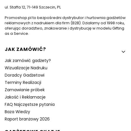
ul. Staffa 12, 71-149 Szczecin, PL
Promoshop.pl to bezpośredni dystrybutor i hurtownia gadżetów
reklamowych z nadrukiem dla firm (B2B). Działamy od 1998 roku,
oferując doradztwo, znakowanie i dystrybucję w modelu Gifting
as a Service.
Linki w stopce
JAK ZAMÓWIĆ?
Jak zamówić gadżety?
Wizualizacje Nadruku
Doradcy Gadżetowi
Terminy Realizacji
Zamawianie próbek
Jakość i Reklamacje
FAQ Najczęstsze pytania
Baza Wiedzy
Raport branżowy 2026