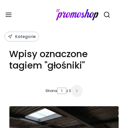
Gadże
Otwórz wy
Kategorie
Wpisy oznaczone
tagiem "głośniki"
Strona
z 3
Następne wpisy