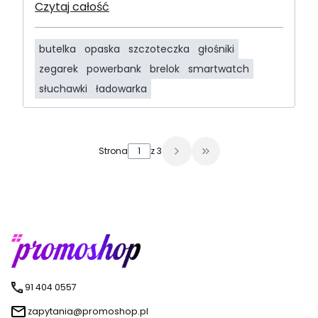
Czytaj całość
butelka
opaska
szczoteczka
głośniki
zegarek
powerbank
brelok
smartwatch
słuchawki
ładowarka
Strona
z 3
Przejdź do ostatniej s
91 404 0557
zapytania@promoshop.pl