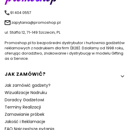
91 404 0557
zapytania@promoshop.pl
ul. Staffa 12, 71-149 Szczecin, PL
Promoshop.pl to bezpośredni dystrybutor i hurtownia gadżetów
reklamowych z nadrukiem dla firm (B2B). Działamy od 1998 roku,
oferując doradztwo, znakowanie i dystrybucję w modelu Gifting
as a Service.
Linki w stopce
JAK ZAMÓWIĆ?
Jak zamówić gadżety?
Wizualizacje Nadruku
Doradcy Gadżetowi
Terminy Realizacji
Zamawianie próbek
Jakość i Reklamacje
FAQ Najczęstsze pytania