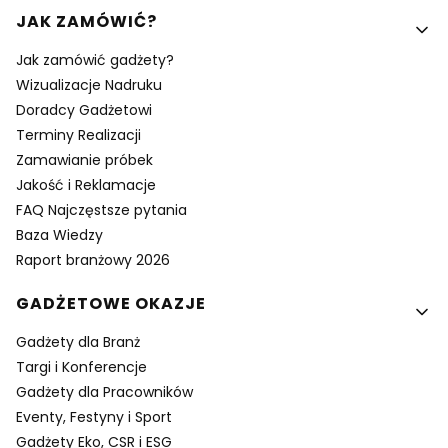
Linki w stopce
JAK ZAMÓWIĆ?
Jak zamówić gadżety?
Wizualizacje Nadruku
Doradcy Gadżetowi
Terminy Realizacji
Zamawianie próbek
Jakość i Reklamacje
FAQ Najczęstsze pytania
Baza Wiedzy
Raport branżowy 2026
GADŻETOWE OKAZJE
Gadżety dla Branż
Targi i Konferencje
Gadżety dla Pracowników
Eventy, Festyny i Sport
Gadżety Eko, CSR i ESG