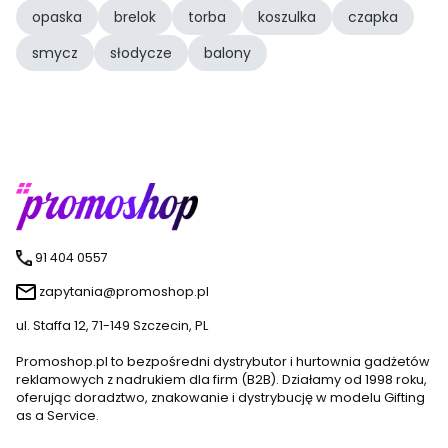
opaska
brelok
torba
koszulka
czapka
smycz
słodycze
balony
91 404 0557
zapytania@promoshop.pl
ul. Staffa 12, 71-149 Szczecin, PL
Promoshop.pl to bezpośredni dystrybutor i hurtownia gadżetów
reklamowych z nadrukiem dla firm (B2B). Działamy od 1998 roku,
oferując doradztwo, znakowanie i dystrybucję w modelu Gifting
as a Service.