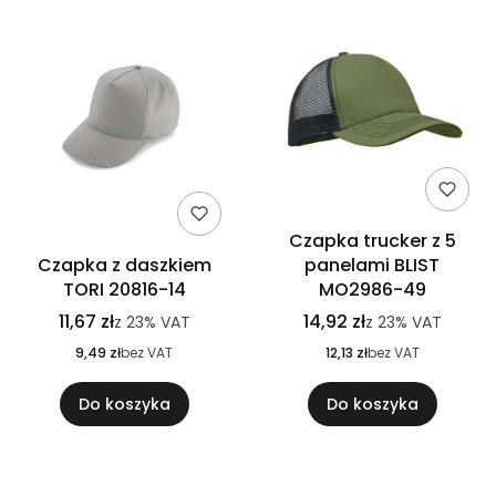
Czapka trucker z 5
Czapka z daszkiem
panelami BLIST
TORI 20816-14
MO2986-49
11,67 zł
14,92 zł
z
23%
VAT
z
23%
VAT
9,49 zł
bez VAT
12,13 zł
bez VAT
Do koszyka
Do koszyka