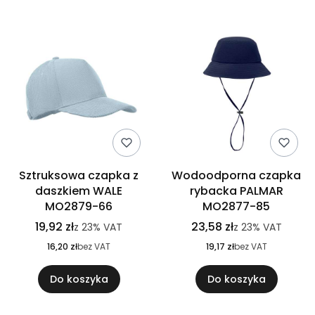
Sztruksowa czapka z
Wodoodporna czapka
daszkiem WALE
rybacka PALMAR
MO2879-66
MO2877-85
19,92 zł
23,58 zł
z
23%
VAT
z
23%
VAT
16,20 zł
bez VAT
19,17 zł
bez VAT
Do koszyka
Do koszyka