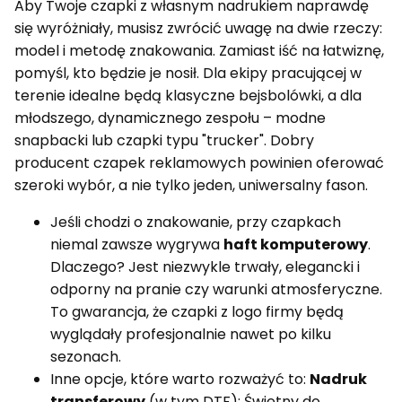
Aby Twoje czapki z własnym nadrukiem naprawdę
się wyróżniały, musisz zwrócić uwagę na dwie rzeczy:
model i metodę znakowania. Zamiast iść na łatwiznę,
pomyśl, kto będzie je nosił. Dla ekipy pracującej w
terenie idealne będą klasyczne bejsbolówki, a dla
młodszego, dynamicznego zespołu – modne
snapbacki lub czapki typu "trucker". Dobry
producent czapek reklamowych powinien oferować
szeroki wybór, a nie tylko jeden, uniwersalny fason.
Jeśli chodzi o znakowanie, przy czapkach
niemal zawsze wygrywa
haft komputerowy
.
Dlaczego? Jest niezwykle trwały, elegancki i
odporny na pranie czy warunki atmosferyczne.
To gwarancja, że czapki z logo firmy będą
wyglądały profesjonalnie nawet po kilku
sezonach.
Inne opcje, które warto rozważyć to:
Nadruk
transferowy
(w tym DTF): Świetny do