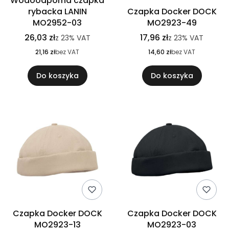
Wodoodporna czapka
rybacka LANIN
Czapka Docker DOCK
MO2952-03
MO2923-49
26,03 zł
17,96 zł
z
23%
VAT
z
23%
VAT
21,16 zł
bez VAT
14,60 zł
bez VAT
Do koszyka
Do koszyka
Czapka Docker DOCK
Czapka Docker DOCK
MO2923-13
MO2923-03