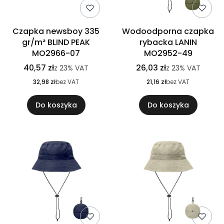
Czapka newsboy 335
Wodoodporna czapka
gr/m² BLIND PEAK
rybacka LANIN
MO2966-07
MO2952-49
40,57 zł
26,03 zł
z
23%
VAT
z
23%
VAT
32,98 zł
bez VAT
21,16 zł
bez VAT
Do koszyka
Do koszyka