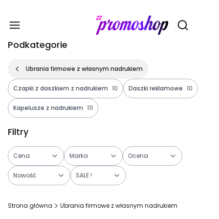
Gadże
Otwórz wy
Podkategorie
Ubrania firmowe z własnym nadrukiem
Czapki z daszkiem z nadrukiem
10
Daszki reklamowe
10
Kapelusze z nadrukiem
111
Filtry
Cena
Marka
Ocena
Nowość
SALE !
Koniec filtrów
Strona główna
Ubrania firmowe z własnym nadrukiem