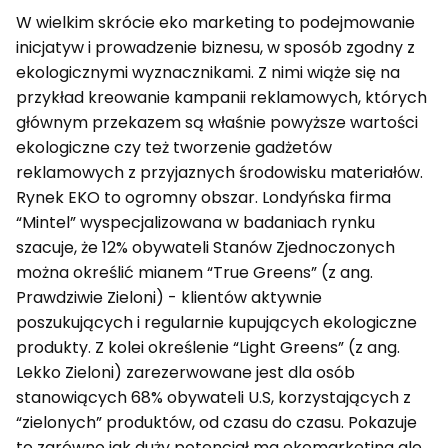
W wielkim skrócie eko marketing to podejmowanie
inicjatyw i prowadzenie biznesu, w sposób zgodny z
ekologicznymi wyznacznikami. Z nimi wiąże się na
przykład kreowanie kampanii reklamowych, których
głównym przekazem są właśnie powyższe wartości
ekologiczne czy też tworzenie gadżetów
reklamowych z przyjaznych środowisku materiałów.
Rynek EKO to ogromny obszar. Londyńska firma
“Mintel” wyspecjalizowana w badaniach rynku
szacuje, że 12% obywateli Stanów Zjednoczonych
można określić mianem “True Greens” (z ang.
Prawdziwie Zieloni) - klientów aktywnie
poszukujących i regularnie kupujących ekologiczne
produkty. Z kolei określenie “Light Greens” (z ang.
Lekko Zieloni) zarezerwowane jest dla osób
stanowiących 68% obywateli U.S, korzystających z
“zielonych” produktów, od czasu do czasu. Pokazuje
to zarówno jak duży potencjał ma ekomarketing ale