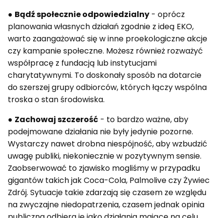
●
Bądź społecznie odpowiedzialny
- oprócz
planowania własnych działań zgodnie z ideą EKO,
warto zaangażować się w inne proekologiczne akcje
czy kampanie społeczne. Możesz również rozważyć
współpracę z fundacją lub instytucjami
charytatywnymi. To doskonały sposób na dotarcie
do szerszej grupy odbiorców, których łączy wspólna
troska o stan środowiska.
●
Zachowaj szczerość
- to bardzo ważne, aby
podejmowane działania nie były jedynie pozorne.
Wystarczy nawet drobna niespójność, aby wzbudzić
uwagę publiki, niekoniecznie w pozytywnym sensie.
Zaobserwować to zjawisko mogliśmy w przypadku
gigantów takich jak Coca-Cola, Palmolive czy Żywiec
Zdrój. Sytuacje takie zdarzają się czasem ze względu
na zwyczajne niedopatrzenia, czasem jednak opinia
publiczna odbiera je jako działania mające na celu