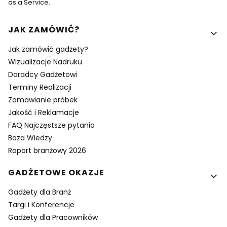
as a Service.
Linki w stopce
JAK ZAMÓWIĆ?
Jak zamówić gadżety?
Wizualizacje Nadruku
Doradcy Gadżetowi
Terminy Realizacji
Zamawianie próbek
Jakość i Reklamacje
FAQ Najczęstsze pytania
Baza Wiedzy
Raport branżowy 2026
GADŻETOWE OKAZJE
Gadżety dla Branż
Targi i Konferencje
Gadżety dla Pracowników