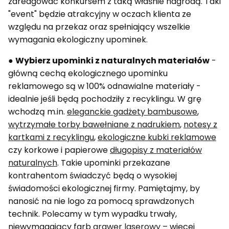
zareagować konkursem z taką właśnie nagrodą. Taki
"event" będzie atrakcyjny w oczach klienta ze
względu na przekaz oraz spełniający wszelkie
wymagania ekologiczny upominek.
●
Wybierz upominki z naturalnych materiałów
-
główną cechą ekologicznego upominku
reklamowego są w 100% odnawialne materiały -
idealnie jeśli będą pochodziły z recyklingu. W grę
wchodzą m.in.
eleganckie gadżety bambusowe
,
wytrzymałe torby bawełniane z nadrukiem
,
notesy z
kartkami z recyklingu
,
ekologiczne kubki reklamowe
czy korkowe i papierowe
długopisy z materiałów
naturalnych
. Takie upominki przekazane
kontrahentom świadczyć będą o wysokiej
świadomości ekologicznej firmy. Pamiętajmy, by
nanosić na nie logo za pomocą sprawdzonych
technik. Polecamy w tym wypadku trwały,
niewymagający farb
grawer laserowy
– więcej