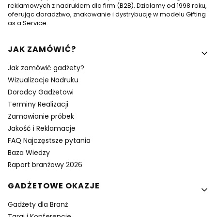
reklamowych z nadrukiem dla firm (B2B). Działamy od 1998 roku,
oferując doradztwo, znakowanie i dystrybucję w modelu Gifting
as a Service.
Linki w stopce
JAK ZAMÓWIĆ?
Jak zamówić gadżety?
Wizualizacje Nadruku
Doradcy Gadżetowi
Terminy Realizacji
Zamawianie próbek
Jakość i Reklamacje
FAQ Najczęstsze pytania
Baza Wiedzy
Raport branżowy 2026
GADŻETOWE OKAZJE
Gadżety dla Branż
Targi i Konferencje