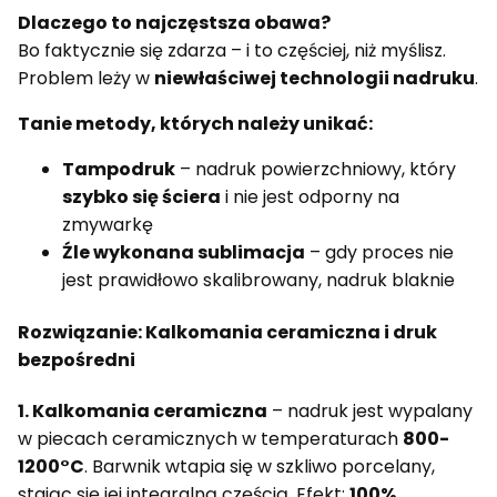
Dlaczego to najczęstsza obawa?
Bo faktycznie się zdarza – i to częściej, niż myślisz.
Problem leży w
niewłaściwej technologii nadruku
.
Tanie metody, których należy unikać:
Tampodruk
– nadruk powierzchniowy, który
szybko się ściera
i nie jest odporny na
zmywarkę
Źle wykonana sublimacja
– gdy proces nie
jest prawidłowo skalibrowany, nadruk blaknie
Rozwiązanie: Kalkomania ceramiczna i druk
bezpośredni
1. Kalkomania ceramiczna
– nadruk jest wypalany
w piecach ceramicznych w temperaturach
800-
1200°C
. Barwnik wtapia się w szkliwo porcelany,
stając się jej integralną częścią. Efekt:
100%