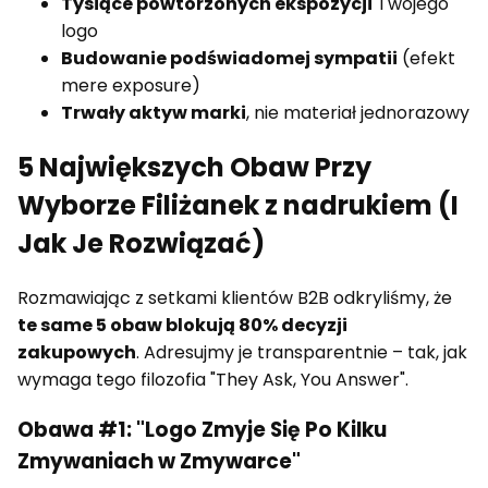
Tysiące powtórzonych ekspozycji
Twojego
logo
Budowanie podświadomej sympatii
(efekt
mere exposure)
Trwały aktyw marki
, nie materiał jednorazowy
5 Największych Obaw Przy
Wyborze Filiżanek z nadrukiem (I
Jak Je Rozwiązać)
Rozmawiając z setkami klientów B2B odkryliśmy, że
te same 5 obaw blokują 80% decyzji
zakupowych
. Adresujmy je transparentnie – tak, jak
wymaga tego filozofia "They Ask, You Answer".
Obawa #1: "Logo Zmyje Się Po Kilku
Zmywaniach w Zmywarce"