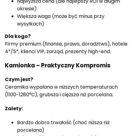
Najwyższa cena (ale najlepszy ROI w długim
okresie)
Większa waga (może być minus przy
wysyłkach)
Dla kogo?
Firmy premium (finanse, prawo, doradztwo), hotele
4*/5*, klienci VIP, zarząd, prezenty high-end.
Kamionka – Praktyczny Kompromis
Czym jest?
Ceramika wypalana w niższych temperaturach
(1100-1280°C), grubsza i cięższa niż porcelana.
Zalety:
Bardzo dobra trwałość (choć niższa niż
porcelana)