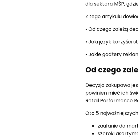
dla sektora MŚP
, gdz
Z tego artykułu dowies
• Od czego zależą d
• Jaki język korzyści
• Jakie gadżety rekl
Od czego zal
Decyzja zakupowa jes
powinien mieć ich ś
Retail Performance R
Oto 5 najważniejszy
zaufanie do mark
szeroki asortyme