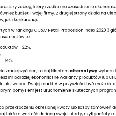
prostszy zabieg, który rzadko ma uzasadnienie ekonomicz
również budżet Twojej firmy. Z drugiej strony działa na Ci
 jak i konkurencji.
ych w rankingu OC&C Retail Proposition Index 2023 3 gł
onsumentów to:
roduktów – 22%,
,
 – 14%.
anie zmniejszyć cen, to daj klientom
alternatywę
wyboru t
jesz im bardziej ekonomiczne warianty produktów lub usług
lojalni wobec Twojej marki. A w przyszłości być może sko
obrym pomysłem jest uruchomienie
skutecznych program
o przekroczeniu określonej kwoty lub liczby zamówień d
baj także o wartość dodaną swojej oferty, czyli gadżety 