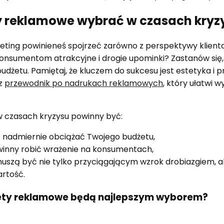
y reklamowe wybrać w czasach kryz
ting powinieneś spojrzeć zarówno z perspektywy klienta, j
nsumentom atrakcyjne i drogie upominki? Zastanów się, 
dżetu. Pamiętaj, że kluczem do sukcesu jest estetyka i p
sz
przewodnik po nadrukach reklamowych
, który ułatwi 
 czasach kryzysu powinny być:
ą nadmiernie obciążać Twojego budżetu,
inny robić wrażenie na konsumentach,
uszą być nie tylko przyciągającym wzrok drobiazgiem, al
artość.
żety reklamowe będą najlepszym wyborem?