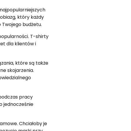
 najpopularniejszych
biazg, który każdy
e Twojego budżetu.
popularności. T-shirty
t dla klientów i
zania, które są także
ne skojarzenia.
owiedzialnego
 podczas pracy
To jednocześnie
lamowe. Chciałoby je
pozycję marki przy