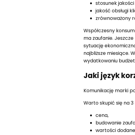
stosunek jakości
jakość obsługi kl
zrównoważony ro
Współczesny konsumen
ma zaufanie. Jeszcze
sytuację ekonomiczną,
najbliższe miesiące. W
wydatkowaniu budżetu.
Jaki język ko
Komunikację marki p
Warto skupić się na 
cena,
budowanie zaufa
wartości dodane