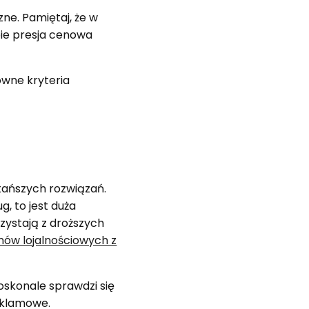
ne. Pamiętaj, że w
ebie presja cenowa
ówne kryteria
ańszych rozwiązań.
, to jest duża
rzystają z droższych
ów lojalnościowych z
oskonale sprawdzi się
reklamowe.