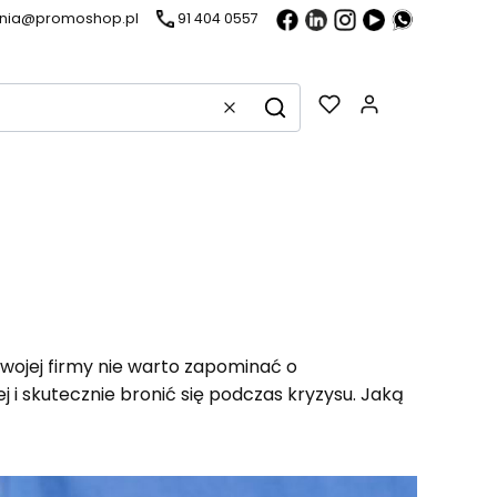
ania@promoshop.pl
91 404 0557
Gadżety w k
Wyczyść
Szukaj
 Twojej firmy nie warto zapominać o
 i skutecznie bronić się podczas kryzysu. Jaką