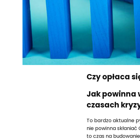
Czy opłaca s
Jak powinna 
czasach kryz
To bardzo aktualne py
nie powinna skłaniać 
to czas na budowanie