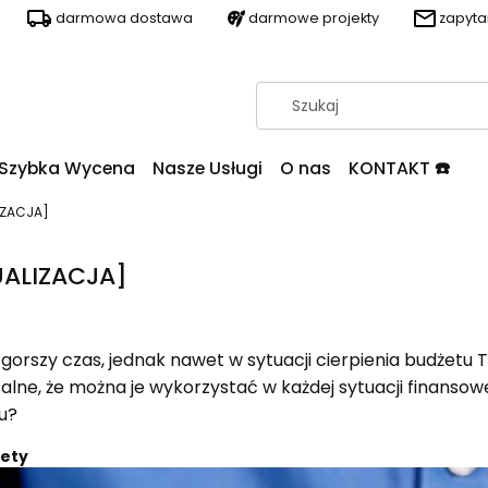
darmowa dostawa
darmowe projekty
zapyt
Szybka Wycena
Nasze Usługi
O nas
KONTAKT ☎️
IZACJA]
UALIZACJA]
 i gorszy czas, jednak nawet w sytuacji cierpienia budżetu
ne, że można je wykorzystać w każdej sytuacji finansowej
u?
żety