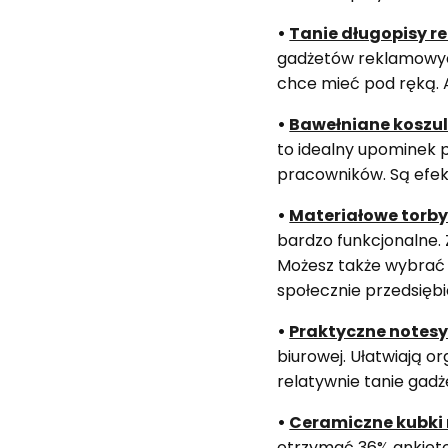
•
Tanie długopisy 
gadżetów reklamowyc
chce mieć pod ręką. 
•
Bawełniane koszulk
to idealny upominek p
pracowników. Są efek
•
Materiałowe torby
bardzo funkcjonalne.
Możesz także wybrać 
społecznie przedsiębi
•
Praktyczne notesy
biurowej. Ułatwiają 
relatywnie tanie gadż
•
Ceramiczne kubki 
otrzymać 36% ankieto