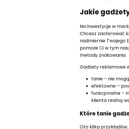
Jakie gadżet
Na inwestycje w marke
Chcesz zaoferować ko
nadmiernie Twojego bu
pomoże Ci w tym na
metody znakowania.
Gadżety reklamowe w
tanie – nie mog
efektowne – pow
funkcjonalne – m
klienta realną w
Które tanie gad
Oto kilka przykładów: