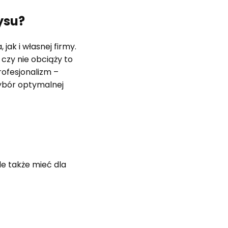
ysu?
ak i własnej firmy.
czy nie obciąży to
rofesjonalizm –
wybór optymalnej
e także mieć dla