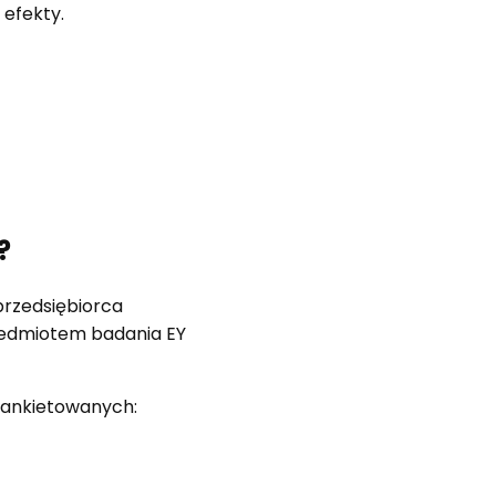
 efekty.
?
przedsiębiorca
zedmiotem badania EY
 ankietowanych: