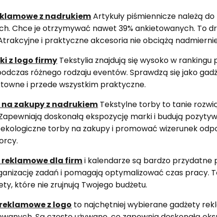
reklamowe z nadrukiem
Artykuły piśmiennicze należą do
h. Chce je otrzymywać nawet 39% ankietowanych. To dro
Atrakcyjne i praktyczne akcesoria nie obciążą nadmierni
i z logo firmy
Tekstylia znajdują się wysoko w rankingu 
odczas różnego rodzaju eventów. Sprawdzą się jako gadże
towne i przede wszystkim praktyczne.
 na zakupy z nadrukiem
Tekstylne torby to tanie rozwią
 Zapewniają doskonałą ekspozycję marki i budują pozytyw
ekologiczne torby na zakupy i promować wizerunek odp
orcy.
 reklamowe dla firm
i kalendarze są bardzo przydatne
organizację zadań i pomagają optymalizować czas pracy. 
ety, które nie zrujnują Twojego budżetu.
reklamowe z logo
to najchętniej wybierane gadżety rek
wanych. Są często używane, co zapewnia doskonałą eks