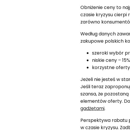
Obniżenie ceny to naj
czasie kryzysu cierpi 
zarówno konsumentów,
Według danych zawart
zakupowe polskich k
szeroki wybór p
niskie ceny – 15%
korzystne oferty
Jeżeli nie jesteś w st
Jeśli teraz zaproponu
szansa, że pozostaną 
elementów oferty. D
gadżetami
.
Perspektywa rabatu p
w czasie kryzysu. Zad