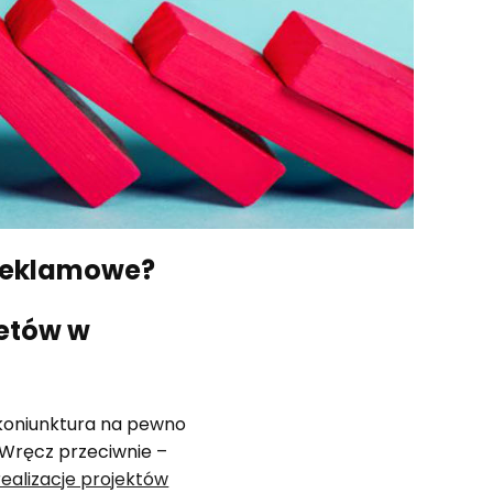
 reklamowe?
etów w
 koniunktura na pewno
 Wręcz przeciwnie –
realizacje projektów