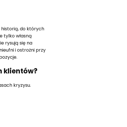
istorią, do których
e tylko własną
e rysują się na
ieufni i ostrożni przy
pozycje.
h klientów?
sach kryzysu.