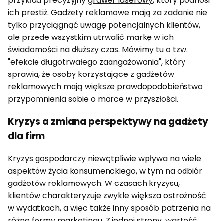
przykład precyzyjny
grawer laserowy
, który podnosi
ich prestiż. Gadżety reklamowe mają za zadanie nie
tylko przyciągnąć uwagę potencjalnych klientów,
ale przede wszystkim utrwalić markę w ich
świadomości na dłuższy czas. Mówimy tu o tzw.
"efekcie długotrwałego zaangażowania", który
sprawia, że osoby korzystające z gadżetów
reklamowych mają większe prawdopodobieństwo
przypomnienia sobie o marce w przyszłości.
Kryzys a zmiana perspektywy na gadżety
dla firm
Kryzys gospodarczy niewątpliwie wpływa na wiele
aspektów życia konsumenckiego, w tym na odbiór
gadżetów reklamowych. W czasach kryzysu,
klientów charakteryzuje zwykle większa ostrożność
w wydatkach, a więc także inny sposób patrzenia na
różne formy marketingu. Z jednej strony, wartość