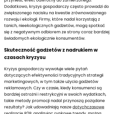
przynieść efekt odwrotny do zamierzonego.
Dodatkowo, kryzys gospodarczy często prowadzi do
zwiększonego nacisku na kwestie zrównoważonego
rozwoju i ekologii. Firmy, które nadal korzystają z
tanich, nieekologicznych gadżetów, mogą spotkać
się z negatywnym odbiorem ze strony coraz bardziej
świadomych ekologicznie konsumentów.
Skuteczność gadżetów z nadrukiem w
czasach kryzysu
Kryzys gospodarczy wywołuje wiele pytań
dotyczących efektywności tradycyjnych strategii
marketingowych, w tym także użycia gadżetów
reklamowych. Czy w czasie, kiedy konsumenci są
bardziej ostrożni i restrykcyjni w swoich wydatkach,
takie metody promocji nadal przynoszą pożądane
rezultaty? Jak udowadniają nasze
dotychczasowe
realizacje B2B
, analizując rynkowe trendy, można