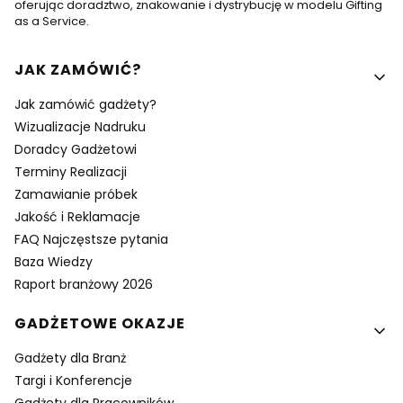
oferując doradztwo, znakowanie i dystrybucję w modelu Gifting
as a Service.
Linki w stopce
JAK ZAMÓWIĆ?
Jak zamówić gadżety?
Wizualizacje Nadruku
Doradcy Gadżetowi
Terminy Realizacji
Zamawianie próbek
Jakość i Reklamacje
FAQ Najczęstsze pytania
Baza Wiedzy
Raport branżowy 2026
GADŻETOWE OKAZJE
Gadżety dla Branż
Targi i Konferencje