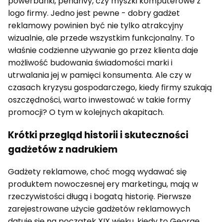
powerbanki, pendrivy, czy myszki komputerowe z
logo firmy. Jedno jest pewne - dobry gadżet
reklamowy powinien być nie tylko atrakcyjny
wizualnie, ale przede wszystkim funkcjonalny. To
właśnie codzienne używanie go przez klienta daje
możliwość budowania świadomości marki i
utrwalania jej w pamięci konsumenta. Ale czy w
czasach kryzysu gospodarczego, kiedy firmy szukają
oszczędności, warto inwestować w takie formy
promocji? O tym w kolejnych akapitach.
Krótki przegląd historii i skuteczności
gadżetów z nadrukiem
Gadżety reklamowe, choć mogą wydawać się
produktem nowoczesnej ery marketingu, mają w
rzeczywistości długą i bogatą historię. Pierwsze
zarejestrowane użycie gadżetów reklamowych
datuje się na początek XIX wieku, kiedy to George