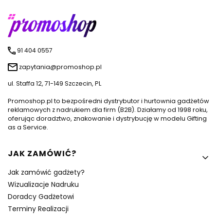
91 404 0557
zapytania@promoshop.pl
ul. Staffa 12, 71-149 Szczecin, PL
Promoshop.pl to bezpośredni dystrybutor i hurtownia gadżetów
reklamowych z nadrukiem dla firm (B2B). Działamy od 1998 roku,
oferując doradztwo, znakowanie i dystrybucję w modelu Gifting
as a Service.
Linki w stopce
JAK ZAMÓWIĆ?
Jak zamówić gadżety?
Wizualizacje Nadruku
Doradcy Gadżetowi
Terminy Realizacji