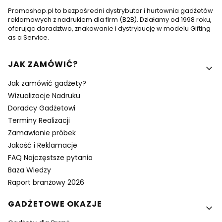
Promoshop.pl to bezpośredni dystrybutor i hurtownia gadżetów
reklamowych z nadrukiem dla firm (B2B). Działamy od 1998 roku,
oferując doradztwo, znakowanie i dystrybucję w modelu Gifting
as a Service.
Linki w stopce
JAK ZAMÓWIĆ?
Jak zamówić gadżety?
Wizualizacje Nadruku
Doradcy Gadżetowi
Terminy Realizacji
Zamawianie próbek
Jakość i Reklamacje
FAQ Najczęstsze pytania
Baza Wiedzy
Raport branżowy 2026
GADŻETOWE OKAZJE