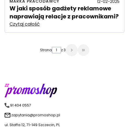
MARKA PRACODAWCY
12-02-2025
W jaki sposób gadżety reklamowe
naprawiają relacje z pracownikami?
Czytaj całość
Strona
z 3
Przejdź do ostatniej s
91 404 0557
zapytania@promoshop.pl
ul. Staffa 12, 71-149 Szczecin, PL