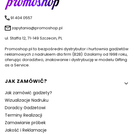
91 404 0557
zapytania@promoshop.pl
ul. Staffa 12, 71-149 Szczecin, PL
Promoshop.pl to bezpośredni dystrybutor i hurtownia gadżetów
reklamowych z nadrukiem dla firm (B2B). Działamy od 1998 roku,
oferując doradztwo, znakowanie i dystrybucję w modelu Gifting
as a Service.
Linki w stopce
JAK ZAMÓWIĆ?
Jak zamówić gadżety?
Wizualizacje Nadruku
Doradcy Gadżetowi
Terminy Realizacji
Zamawianie próbek
Jakość i Reklamacje