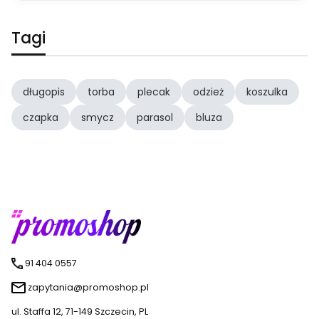
Tagi
długopis
torba
plecak
odzież
koszulka
czapka
smycz
parasol
bluza
91 404 0557
zapytania@promoshop.pl
ul. Staffa 12, 71-149 Szczecin, PL