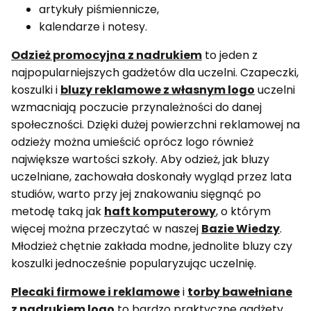
artykuły piśmiennicze,
kalendarze i notesy.
Odzież promocyjna z nadrukiem
to jeden z
najpopularniejszych gadżetów dla uczelni. Czapeczki,
koszulki i
bluzy reklamowe z własnym logo
uczelni
wzmacniają poczucie przynależności do danej
społeczności. Dzięki dużej powierzchni reklamowej na
odzieży można umieścić oprócz logo również
największe wartości szkoły. Aby odzież, jak bluzy
uczelniane, zachowała doskonały wygląd przez lata
studiów, warto przy jej znakowaniu sięgnąć po
metodę taką jak
haft komputerowy
, o którym
więcej można przeczytać w naszej
Bazie Wiedzy
.
Młodzież chętnie zakłada modne, jednolite bluzy czy
koszulki jednocześnie popularyzując uczelnię.
Plecaki firmowe i reklamowe
i
torby bawełniane
z nadrukiem logo
to bardzo praktyczne gadżety