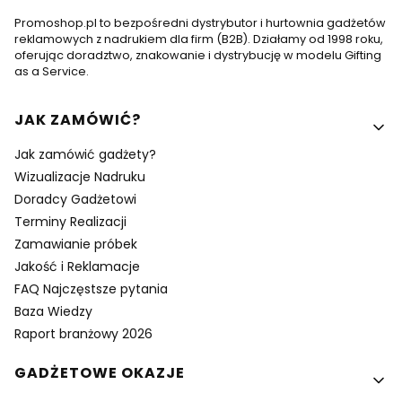
Promoshop.pl to bezpośredni dystrybutor i hurtownia gadżetów
reklamowych z nadrukiem dla firm (B2B). Działamy od 1998 roku,
oferując doradztwo, znakowanie i dystrybucję w modelu Gifting
as a Service.
Linki w stopce
JAK ZAMÓWIĆ?
Jak zamówić gadżety?
Wizualizacje Nadruku
Doradcy Gadżetowi
Terminy Realizacji
Zamawianie próbek
Jakość i Reklamacje
FAQ Najczęstsze pytania
Baza Wiedzy
Raport branżowy 2026
GADŻETOWE OKAZJE