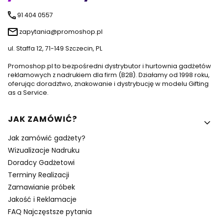
91 404 0557
zapytania@promoshop.pl
ul. Staffa 12, 71-149 Szczecin, PL
Promoshop.pl to bezpośredni dystrybutor i hurtownia gadżetów
reklamowych z nadrukiem dla firm (B2B). Działamy od 1998 roku,
oferując doradztwo, znakowanie i dystrybucję w modelu Gifting
as a Service.
Linki w stopce
JAK ZAMÓWIĆ?
Jak zamówić gadżety?
Wizualizacje Nadruku
Doradcy Gadżetowi
Terminy Realizacji
Zamawianie próbek
Jakość i Reklamacje
FAQ Najczęstsze pytania