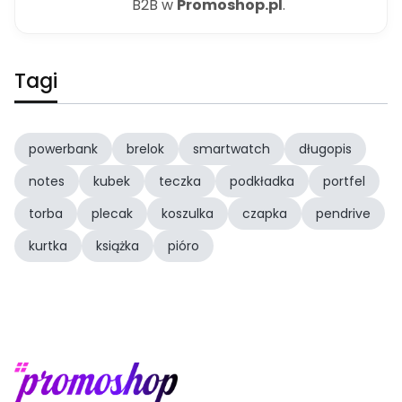
B2B w
Promoshop.pl
.
Tagi
powerbank
brelok
smartwatch
długopis
notes
kubek
teczka
podkładka
portfel
torba
plecak
koszulka
czapka
pendrive
kurtka
książka
pióro