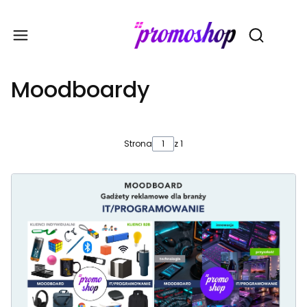
Gadże
Otwórz wy
Moodboardy
Strona
z 1