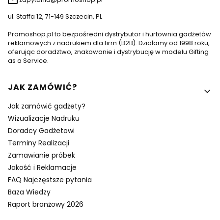
ul. Staffa 12, 71-149 Szczecin, PL
Promoshop.pl to bezpośredni dystrybutor i hurtownia gadżetów
reklamowych z nadrukiem dla firm (B2B). Działamy od 1998 roku,
oferując doradztwo, znakowanie i dystrybucję w modelu Gifting
as a Service.
Linki w stopce
JAK ZAMÓWIĆ?
Jak zamówić gadżety?
Wizualizacje Nadruku
Doradcy Gadżetowi
Terminy Realizacji
Zamawianie próbek
Jakość i Reklamacje
FAQ Najczęstsze pytania
Baza Wiedzy
Raport branżowy 2026