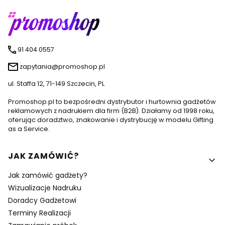
91 404 0557
zapytania@promoshop.pl
ul. Staffa 12, 71-149 Szczecin, PL
Promoshop.pl to bezpośredni dystrybutor i hurtownia gadżetów
reklamowych z nadrukiem dla firm (B2B). Działamy od 1998 roku,
oferując doradztwo, znakowanie i dystrybucję w modelu Gifting
as a Service.
Linki w stopce
JAK ZAMÓWIĆ?
Jak zamówić gadżety?
Wizualizacje Nadruku
Doradcy Gadżetowi
Terminy Realizacji