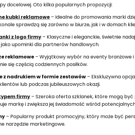
upy docelowej. Oto kilka popularnych propozycji:
ne kubki reklamowe
– Idealne do promowania marki dzię
onale sprawdzą się zarówno w biurze, jak i w domach kli
anki z logo firmy
– Klasyczne i eleganckie, świetnie nada
 jako upominki dla partnerów handlowych.
erze reklamowe
– Wyjątkowy wybór na eventy branżowe i 
ie się częścią codziennych posiłków.
e z nadrukiem w formie zestawów
– Ekskluzywna opcja
klientów lub podczas jubileuszowych okazji.
otypem firmy
– Szeroka oferta szklanek, które mogą być
uje markę i zwiększa jej świadomość wśród potencjalnych
my
– Popularny produkt promocyjny, który może być pers
ne narzędzie marketingowe.