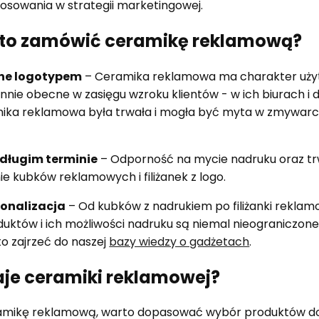
stosowania w strategii marketingowej.
to zamówić ceramikę reklamową?
one logotypem
– Ceramika reklamowa ma charakter użyt
ennie obecne w zasięgu wzroku klientów - w ich biurach i
mika reklamowa była trwała i mogła być myta w zmywarce,
 długim terminie
– Odporność na mycie nadruku oraz tr
ie kubków reklamowych i filiżanek z logo.
sonalizacja
– Od kubków z nadrukiem po filiżanki reklamow
duktów i ich możliwości nadruku są niemal nieograniczon
to zajrzeć do naszej
bazy wiedzy o gadżetach
.
aje ceramiki reklamowej?
ramikę reklamową, warto dopasować wybór produktów do