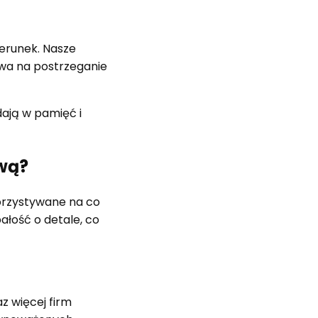
erunek. Nasze
ywa na postrzeganie
ają w pamięć i
wą?
ykorzystywane na co
ałość o detale, co
 więcej firm