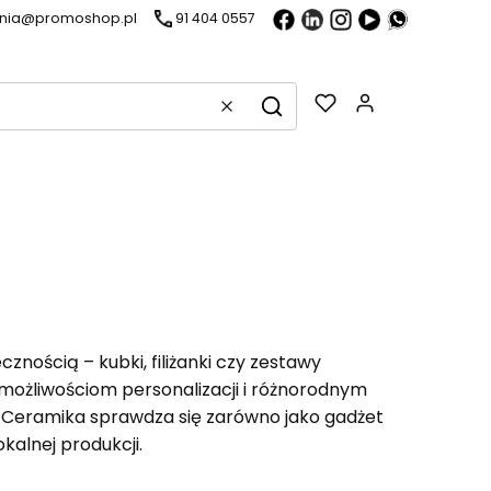
ania@promoshop.pl
91 404 0557
Gadżety w k
Wyczyść
Szukaj
nością – kubki, filiżanki czy zestawy
 możliwościom personalizacji i różnorodnym
 Ceramika sprawdza się zarówno jako gadżet
kalnej produkcji.