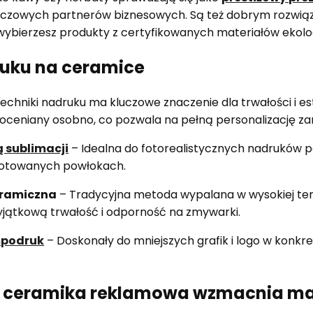
uczowych partnerów biznesowych. Są też dobrym rozwiąz
i wybierzesz produkty z certyfikowanych materiałów ekol
ruku na ceramice
chniki nadruku ma kluczowe znaczenie dla trwałości i est
t oceniany osobno, co pozwala na pełną personalizację z
 sublimacji
– Idealna do fotorealistycznych nadruków 
gotowanych powłokach.
eramiczna
– Tradycyjna metoda wypalana w wysokiej te
jątkową trwałość i odporność na zmywarki.
mpodruk
– Doskonały do mniejszych grafik i logo w konkr
b ceramika reklamowa wzmacnia m