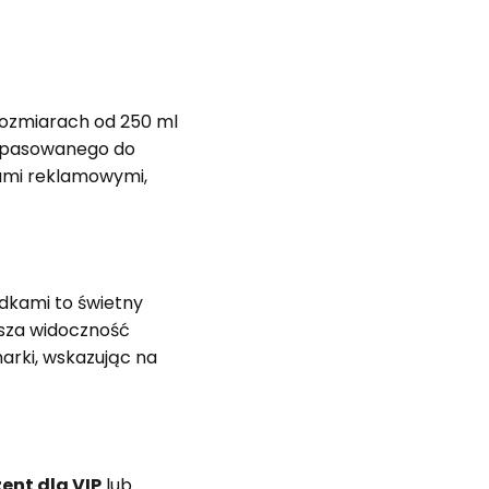
rozmiarach od 250 ml
 dopasowanego do
ami reklamowymi,
podkami to świetny
ksza widoczność
arki, wskazując na
ent dla VIP
lub