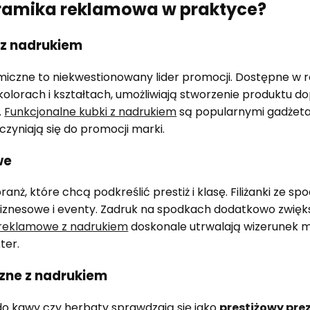
eramika reklamowa w praktyce?
 z nadrukiem
miczne to niekwestionowany lider promocji. Dostępne w 
kolorach i kształtach, umożliwiają stworzenie produktu
.
Funkcjonalne kubki z nadrukiem
są popularnymi gadżet
czyniają się do promocji marki.
we
anż, które chcą podkreślić prestiż i klasę. Filiżanki ze s
iznesowe i eventy. Zadruk na spodkach dodatkowo zwię
i reklamowe z nadrukiem
doskonale utrwalają wizerunek m
ter.
zne z nadrukiem
do kawy czy herbaty sprawdzają się jako
prestiżowy prez