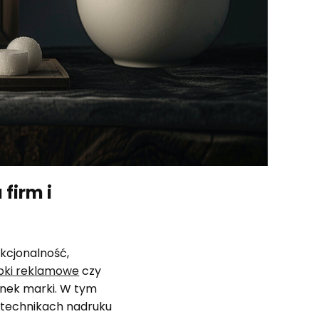
firm i
kcjonalność,
bki reklamowe
czy
runek marki. W tym
, technikach nadruku