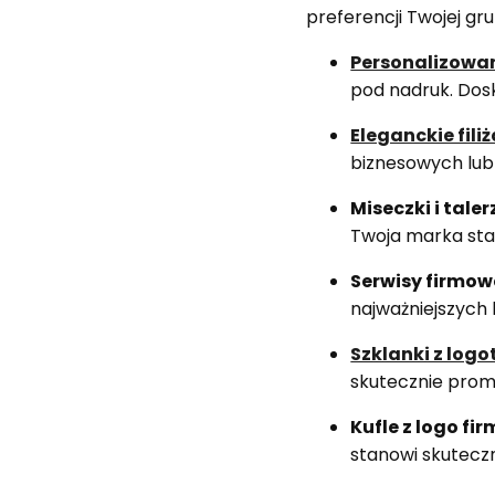
preferencji Twojej gr
Personalizowa
pod nadruk. Dosk
Eleganckie filiż
biznesowych lub
Miseczki i tal
Twoja marka stan
Serwisy firmow
najważniejszych 
Szklanki z log
skutecznie prom
Kufle z logo fir
stanowi skutecz