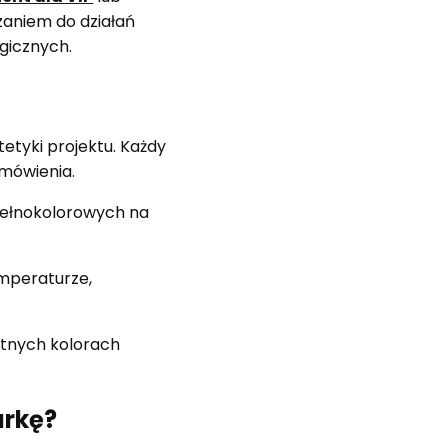
aniem do działań
ogicznych.
etyki projektu. Każdy
amówienia.
pełnokolorowych na
mperaturze,
etnych kolorach
arkę?