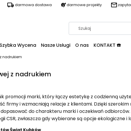
darmowa dostawa
darmowe projekty
zapyt
Szybka Wycena
Nasze Usługi
O nas
KONTAKT ☎️
 z nadrukiem
wej z nadrukiem
 promocji marki, który łączy estetykę z codzienną użytecz
firmy i wzmacniają relacje z klientami. Dzięki szerokim
e dopasować do charakteru marki i oczekiwań odbiorców.
gii CSR, zwłaszcza gdy wybierane są opcje ekologiczne i lo
etów
,
Świat Kubków