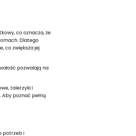
kowy, co oznacza, że
 domach. Dlatego
 co zwiększa jej
wałość pozwalają na
e, talerzyki i
e. Aby poznać pełną
 potrzeb i