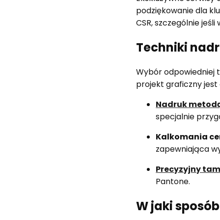
podziękowanie dla kl
CSR, szczególnie jeśl
Techniki nad
Wybór odpowiedniej te
projekt graficzny jes
Nadruk metodą
specjalnie przy
Kalkomania c
zapewniająca wy
Precyzyjny ta
Pantone.
W jaki sposó