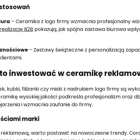
astosowań
iura
– Ceramika z logo firmy wzmacnia profesjonalny wiz
ealizacje B2B
pokazują, jak spójna zastawa biurowa wpł
cznościowe
– Zestawy świąteczne z personalizacją zapad
klientami.
to inwestować w ceramikę reklamo
k, kubki, filiżanki czy miski z nadrukiem logo firmy są w
eramikę wysokiej jakości podkreśla profesjonalizm oraz db
arzenia i wzmacnia zaufanie do firmy.
ściami marki
reklamową, warto postawić na nowoczesne trendy. Coraz