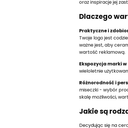
oraz inspiracje jej za
Dlaczego war
Praktyczne i zdobi
Twoje logo jest codzi
ważne jest, aby cera
wartość reklamową.
Ekspozycja marki w
wieloletnie użytkowan
Różnorodność i per
miseczki - wybór pro
skalę możliwości, war
Jakie są rodz
Decydując się na ce