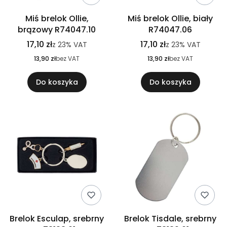
Miś brelok Ollie,
Miś brelok Ollie, biały
brązowy R74047.10
R74047.06
17,10 zł
17,10 zł
z
23%
VAT
z
23%
VAT
13,90 zł
bez VAT
13,90 zł
bez VAT
Do koszyka
Do koszyka
Brelok Esculap, srebrny
Brelok Tisdale, srebrny