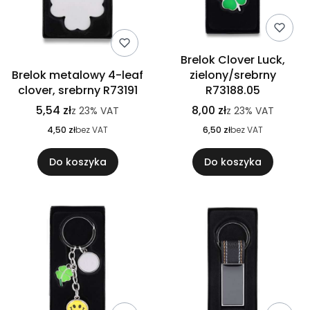
Brelok Clover Luck,
Brelok metalowy 4-leaf
zielony/srebrny
clover, srebrny R73191
R73188.05
5,54 zł
8,00 zł
z
23%
VAT
z
23%
VAT
4,50 zł
bez VAT
6,50 zł
bez VAT
Do koszyka
Do koszyka