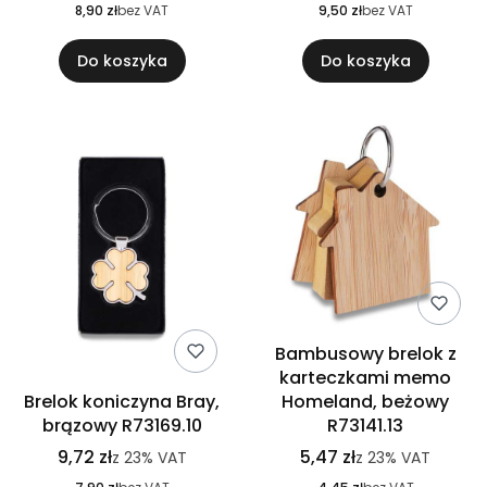
8,90 zł
bez VAT
9,50 zł
bez VAT
Do koszyka
Do koszyka
Bambusowy brelok z
karteczkami memo
Brelok koniczyna Bray,
Homeland, beżowy
brązowy R73169.10
R73141.13
9,72 zł
5,47 zł
z
23%
VAT
z
23%
VAT