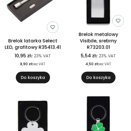
Brelok metalowy
Brelok latarka Select
Visibile, srebrny
LED, grafitowy R35413.41
R73203.01
10,95 zł
5,54 zł
z
23%
VAT
z
23%
VAT
8,90 zł
bez VAT
4,50 zł
bez VAT
Do koszyka
Do koszyka