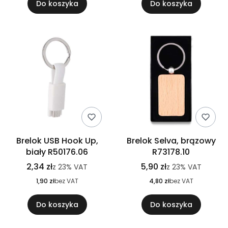
Do koszyka
Do koszyka
Brelok USB Hook Up,
Brelok Selva, brązowy
biały R50176.06
R73178.10
2,34 zł
5,90 zł
z
23%
VAT
z
23%
VAT
1,90 zł
bez VAT
4,80 zł
bez VAT
Do koszyka
Do koszyka