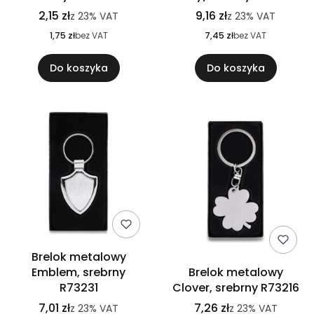
2,15 zł
9,16 zł
z
23%
VAT
z
23%
VAT
1,75 zł
bez VAT
7,45 zł
bez VAT
Do koszyka
Do koszyka
Brelok metalowy
Emblem, srebrny
Brelok metalowy
R73231
Clover, srebrny R73216
7,01 zł
7,26 zł
z
23%
VAT
z
23%
VAT