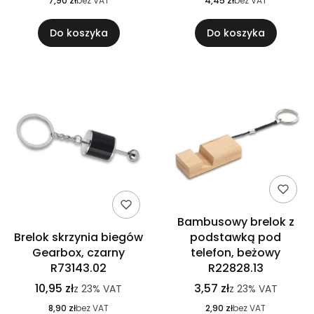
7,90 zł
bez VAT
4,45 zł
bez VAT
Do koszyka
Do koszyka
Bambusowy brelok z
Brelok skrzynia biegów
podstawką pod
Gearbox, czarny
telefon, beżowy
R73143.02
R22828.13
10,95 zł
3,57 zł
z
23%
VAT
z
23%
VAT
8,90 zł
bez VAT
2,90 zł
bez VAT