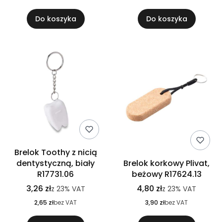
Do koszyka
Do koszyka
Brelok Toothy z nicią
dentystyczną, biały
Brelok korkowy Plivat,
R17731.06
beżowy R17624.13
3,26 zł
4,80 zł
z
23%
VAT
z
23%
VAT
2,65 zł
bez VAT
3,90 zł
bez VAT