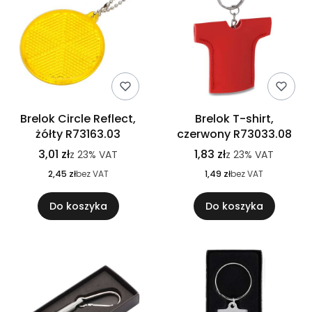
Brelok Circle Reflect,
Brelok T-shirt,
żółty R73163.03
czerwony R73033.08
3,01 zł
1,83 zł
z
23%
VAT
z
23%
VAT
2,45 zł
bez VAT
1,49 zł
bez VAT
Do koszyka
Do koszyka