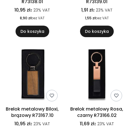
R73138.01
R73139.01
10,95 zł
1,91 zł
z
23%
VAT
z
23%
VAT
8,90 zł
bez VAT
1,55 zł
bez VAT
Do koszyka
Do koszyka
Brelok metalowy Biloxi,
Brelok metalowy Rosa,
brązowy R73167.10
czarny R73166.02
10,95 zł
11,69 zł
z
23%
VAT
z
23%
VAT