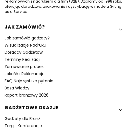
reklamowych z nadrukiem dla firm (B2B). Działamy od 1998 roku,
oferując doradztwo, znakowanie i dystrybucję w modelu Gifting
as a Service.
Linki w stopce
JAK ZAMÓWIĆ?
Jak zamówić gadżety?
Wizualizacje Nadruku
Doradcy Gadżetowi
Terminy Realizacji
Zamawianie próbek
Jakość i Reklamacje
FAQ Najczęstsze pytania
Baza Wiedzy
Raport branżowy 2026
GADŻETOWE OKAZJE
Gadżety dla Branż
Targi i Konferencje