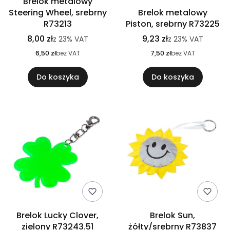
Brelok metalowy
Steering Wheel, srebrny
Brelok metalowy
R73213
Piston, srebrny R73225
8,00 zł
9,23 zł
z
23%
VAT
z
23%
VAT
6,50 zł
bez VAT
7,50 zł
bez VAT
Do koszyka
Do koszyka
Brelok Lucky Clover,
Brelok Sun,
zielony R73243.51
żółty/srebrny R73837