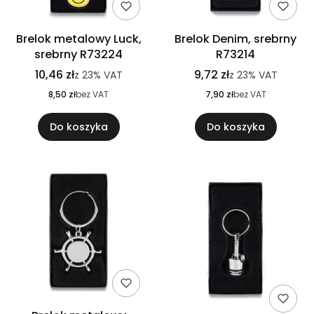
Brelok metalowy Luck,
Brelok Denim, srebrny
srebrny R73224
R73214
10,46 zł
9,72 zł
z
23%
VAT
z
23%
VAT
8,50 zł
bez VAT
7,90 zł
bez VAT
Do koszyka
Do koszyka