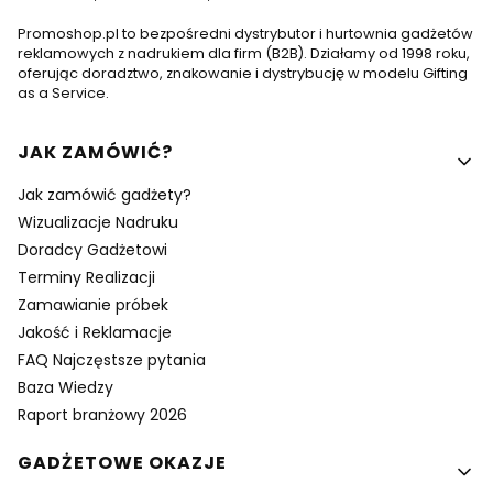
Promoshop.pl to bezpośredni dystrybutor i hurtownia gadżetów
reklamowych z nadrukiem dla firm (B2B). Działamy od 1998 roku,
oferując doradztwo, znakowanie i dystrybucję w modelu Gifting
as a Service.
Linki w stopce
JAK ZAMÓWIĆ?
Jak zamówić gadżety?
Wizualizacje Nadruku
Doradcy Gadżetowi
Terminy Realizacji
Zamawianie próbek
Jakość i Reklamacje
FAQ Najczęstsze pytania
Baza Wiedzy
Raport branżowy 2026
GADŻETOWE OKAZJE