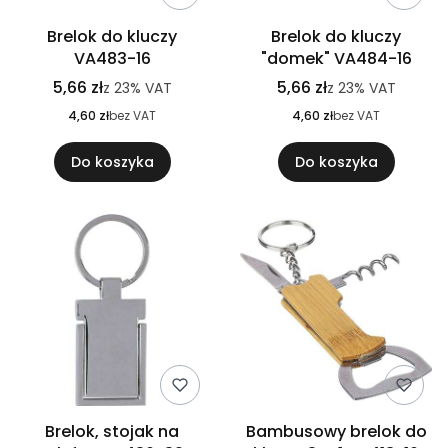
Brelok do kluczy
Brelok do kluczy
VA483-16
"domek" VA484-16
5,66 zł
5,66 zł
z
23%
VAT
z
23%
VAT
4,60 zł
bez VAT
4,60 zł
bez VAT
Do koszyka
Do koszyka
Brelok, stojak na
Bambusowy brelok do