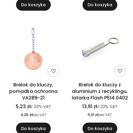
Do koszyka
Do koszyka
Brelok do kluczy,
Brelok do kluczy z
pomadka ochronna
aluminium z recyklingu,
VA289-21
latarka Flash P514.0402
5,23 zł
13,91 zł
z
23%
VAT
z
23%
VAT
4,25 zł
bez VAT
11,31 zł
bez VAT
Do koszyka
Do koszyka