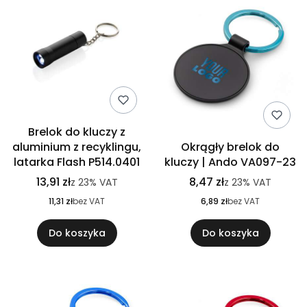
Brelok do kluczy z
aluminium z recyklingu,
Okrągły brelok do
latarka Flash P514.0401
kluczy | Ando VA097-23
13,91 zł
8,47 zł
z
23%
VAT
z
23%
VAT
11,31 zł
bez VAT
6,89 zł
bez VAT
Do koszyka
Do koszyka