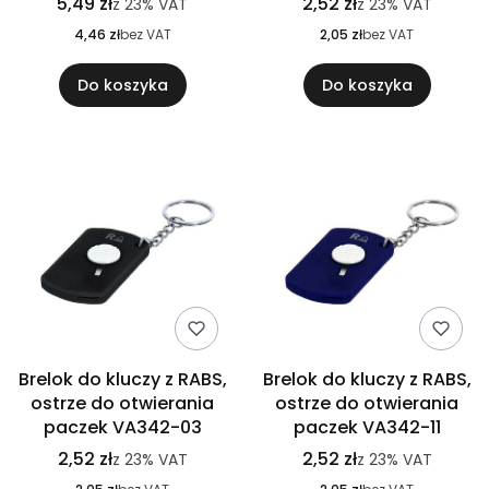
5,49 zł
2,52 zł
z
23%
VAT
z
23%
VAT
4,46 zł
bez VAT
2,05 zł
bez VAT
Do koszyka
Do koszyka
Brelok do kluczy z RABS,
Brelok do kluczy z RABS,
ostrze do otwierania
ostrze do otwierania
paczek VA342-03
paczek VA342-11
2,52 zł
2,52 zł
z
23%
VAT
z
23%
VAT