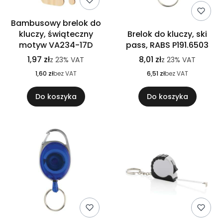
Bambusowy brelok do
kluczy, świąteczny
Brelok do kluczy, ski
motyw VA234-17D
pass, RABS P191.6503
1,97 zł
8,01 zł
z
23%
VAT
z
23%
VAT
1,60 zł
bez VAT
6,51 zł
bez VAT
Do koszyka
Do koszyka