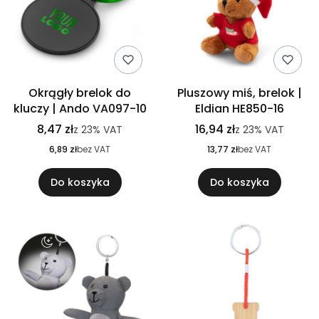
Okrągły brelok do
Pluszowy miś, brelok |
kluczy | Ando VA097-10
Eldian HE850-16
8,47 zł
16,94 zł
z
23%
VAT
z
23%
VAT
6,89 zł
bez VAT
13,77 zł
bez VAT
Do koszyka
Do koszyka