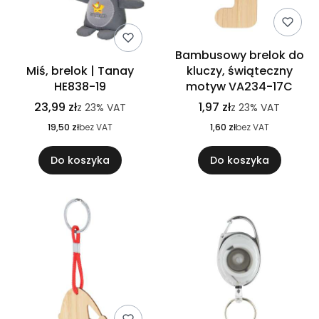
Bambusowy brelok do
Miś, brelok | Tanay
kluczy, świąteczny
HE838-19
motyw VA234-17C
23,99 zł
1,97 zł
z
23%
VAT
z
23%
VAT
19,50 zł
bez VAT
1,60 zł
bez VAT
Do koszyka
Do koszyka