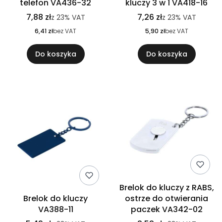
telefon VA436-32
kluczy 3 w 1 VA418-16
7,88 zł
7,26 zł
z
23%
VAT
z
23%
VAT
6,41 zł
bez VAT
5,90 zł
bez VAT
Do koszyka
Do koszyka
Brelok do kluczy z RABS,
Brelok do kluczy
ostrze do otwierania
VA388-11
paczek VA342-02