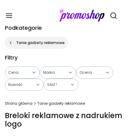
Gadże
Otwórz wy
Podkategorie
Tanie gadżety reklamowe
Filtry
Cena
Marka
Ocena
Nowość
SALE !
Koniec filtrów
Strona główna
Tanie gadżety reklamowe
Breloki reklamowe z nadrukiem
logo