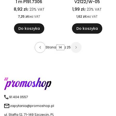
1 m P191.7306
V2122/W-05
8,92 zł
1,99 zł
z
23%
VAT
z
23%
VAT
7,25 zł
bez VAT
1,62 zł
bez VAT
Do koszyka
Do koszyka
Strona
z 25
91 404 0557
zapytania@promoshop.pl
ul. Staffa 12, 71-149 Szczecin, PL