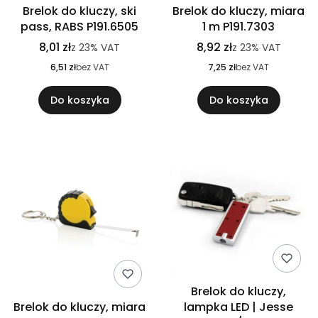
Brelok do kluczy, ski
Brelok do kluczy, miara
pass, RABS P191.6505
1 m P191.7303
8,01 zł
8,92 zł
z
23%
VAT
z
23%
VAT
6,51 zł
bez VAT
7,25 zł
bez VAT
Do koszyka
Do koszyka
Brelok do kluczy,
Brelok do kluczy, miara
lampka LED | Jesse