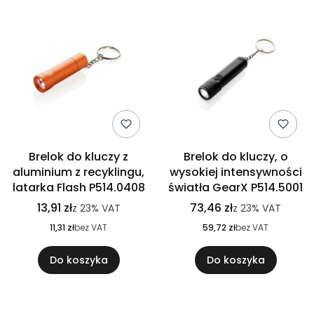
Brelok do kluczy z
Brelok do kluczy, o
aluminium z recyklingu,
wysokiej intensywności
latarka Flash P514.0408
światła GearX P514.5001
13,91 zł
73,46 zł
z
23%
VAT
z
23%
VAT
11,31 zł
bez VAT
59,72 zł
bez VAT
Do koszyka
Do koszyka