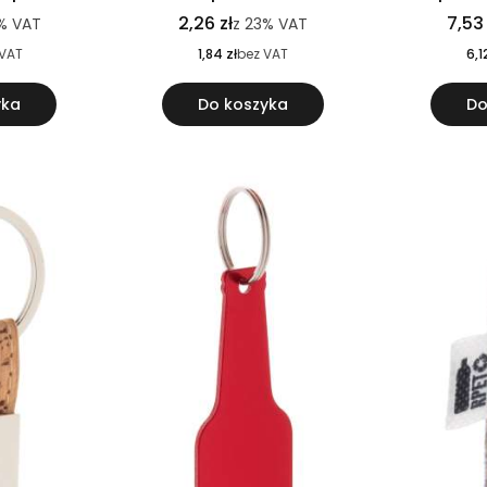
2,26 zł
7,53 
%
VAT
z
23%
VAT
 VAT
1,84 zł
bez VAT
6,1
yka
Do koszyka
Do