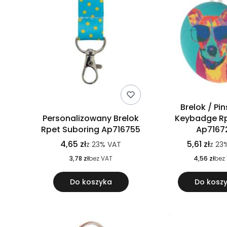
Brelok / Pi
Personalizowany Brelok
Keybadge Rp
Rpet Suboring Ap716755
Ap7167
4,65 zł
5,61 zł
z
23%
VAT
z
23
3,78 zł
bez VAT
4,56 zł
bez
Do koszyka
Do kosz