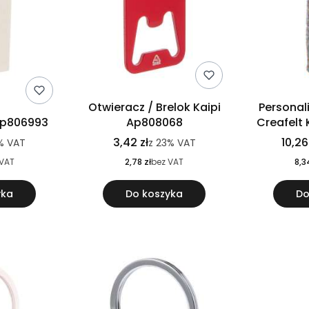
Otwieracz / Brelok Kaipi
Personal
Ap806993
Ap808068
Creafelt
3,42 zł
10,26
%
VAT
z
23%
VAT
 VAT
2,78 zł
bez VAT
8,3
yka
Do koszyka
Do