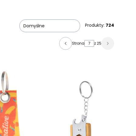
Produkty:
724
Domyślne
Strona
z 25