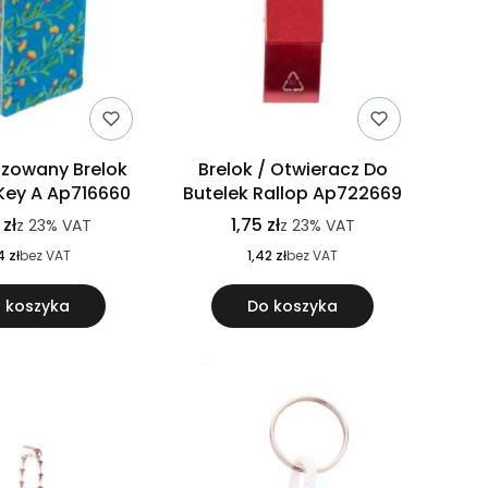
izowany Brelok
Brelok / Otwieracz Do
 Key A Ap716660
Butelek Rallop Ap722669
 zł
1,75 zł
z
23%
VAT
z
23%
VAT
4 zł
bez VAT
1,42 zł
bez VAT
 koszyka
Do koszyka