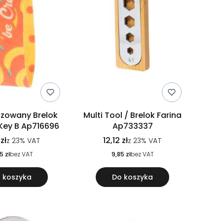
izowany Brelok
Multi Tool / Brelok Farina
 Key B Ap716696
Ap733337
zł
12,12 zł
z
23%
VAT
z
23%
VAT
5 zł
bez VAT
9,85 zł
bez VAT
 koszyka
Do koszyka