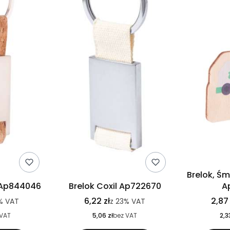
Brelok, Śm
 Ap844046
Brelok Coxil Ap722670
A
6,22 zł
2,87 
%
VAT
z
23%
VAT
 VAT
5,06 zł
bez VAT
2,3