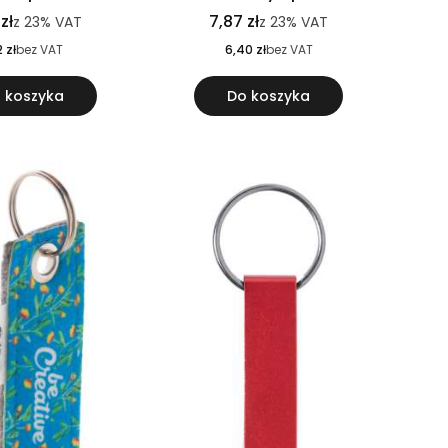
zł
7,87 zł
z
23%
VAT
z
23%
VAT
2 zł
bez VAT
6,40 zł
bez VAT
 koszyka
Do koszyka