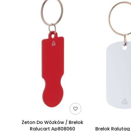
Żeton Do Wózków / Brelok
Ralucart Ap808060
Brelok Ralutag