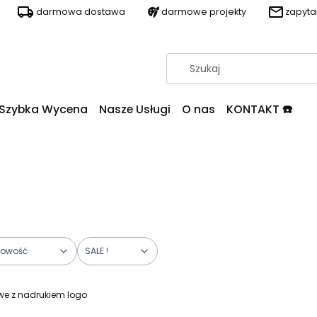
darmowa dostawa
darmowe projekty
zapyt
Szybka Wycena
Nasze Usługi
O nas
KONTAKT ☎️
owość
SALE !
owe z nadrukiem logo