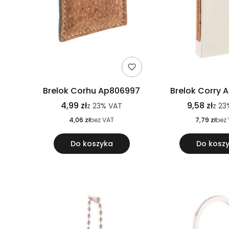
Brelok Corhu Ap806997
Brelok Corry 
4,99 zł
9,58 zł
z
23%
VAT
z
23
4,06 zł
bez VAT
7,79 zł
bez
Do koszyka
Do kosz