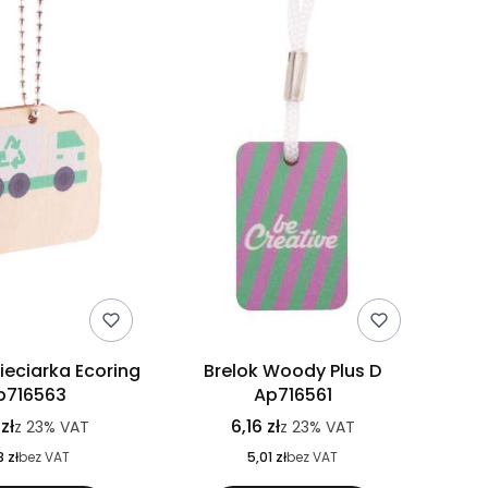
ieciarka Ecoring
Brelok Woody Plus D
p716563
Ap716561
zł
6,16 zł
z
23%
VAT
z
23%
VAT
3 zł
bez VAT
5,01 zł
bez VAT