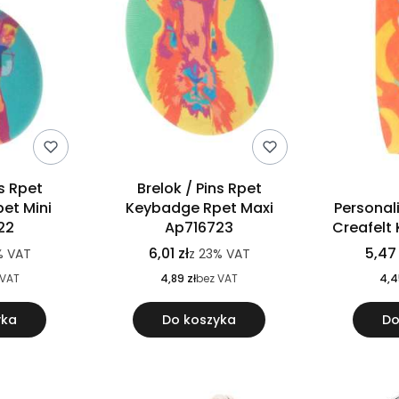
ns Rpet
Brelok / Pins Rpet
et Mini
Keybadge Rpet Maxi
Personal
22
Ap716723
Creafelt
6,01 zł
5,47 
%
VAT
z
23%
VAT
 VAT
4,89 zł
bez VAT
4,4
yka
Do koszyka
Do