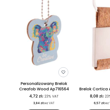
Personalizowany Brelok
Creafob Wood Ap716564
Brelok Cortica
4,72 zł
8,08 zł
z
23%
VAT
z
23
3,84 zł
bez VAT
6,57 zł
bez