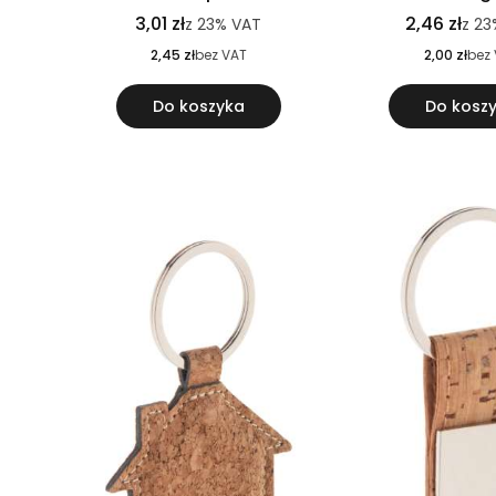
3,01 zł
2,46 zł
z
23%
VAT
z
23
2,45 zł
bez VAT
2,00 zł
bez
Do koszyka
Do kosz