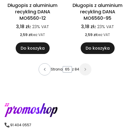
Długopis z aluminium
Długopis z aluminium
recykling DANA
recykling DANA
MO6560-12
MO6560-95
3,18 zł
3,18 zł
z
23%
VAT
z
23%
VAT
2,59 zł
bez VAT
2,59 zł
bez VAT
Do koszyka
Do koszyka
Strona
z 84
91 404 0557