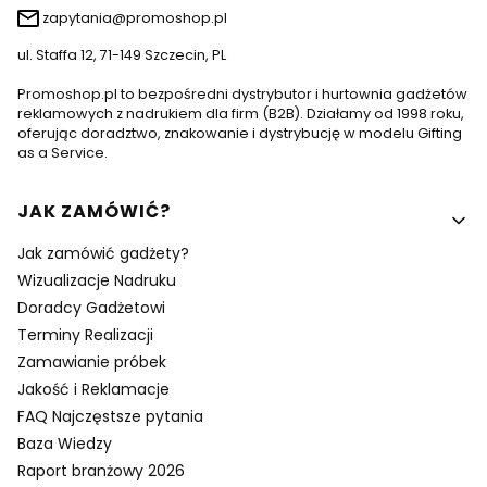
zapytania@promoshop.pl
ul. Staffa 12, 71-149 Szczecin, PL
Promoshop.pl to bezpośredni dystrybutor i hurtownia gadżetów
reklamowych z nadrukiem dla firm (B2B). Działamy od 1998 roku,
oferując doradztwo, znakowanie i dystrybucję w modelu Gifting
as a Service.
Linki w stopce
JAK ZAMÓWIĆ?
Jak zamówić gadżety?
Wizualizacje Nadruku
Doradcy Gadżetowi
Terminy Realizacji
Zamawianie próbek
Jakość i Reklamacje
FAQ Najczęstsze pytania
Baza Wiedzy
Raport branżowy 2026