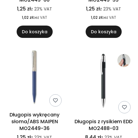
1,25 zł
1,25 zł
z
23%
VAT
z
23%
VAT
1,02 zł
bez VAT
1,02 zł
bez VAT
Do koszyka
Do koszyka
Długopis wykręcany
słoma/ABS MAIPEN
Długopis z rysikiem EDD
MO2449-36
MO2488-03
1,25 zł
8,44 zł
z
23%
VAT
z
23%
VAT