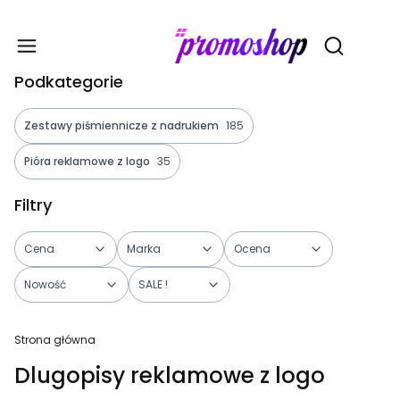
Gadże
Otwórz wy
Podkategorie
Zestawy piśmiennicze z nadrukiem
185
Pióra reklamowe z logo
35
Filtry
Cena
Marka
Ocena
Nowość
SALE !
Koniec filtrów
Strona główna
Dlugopisy reklamowe z logo