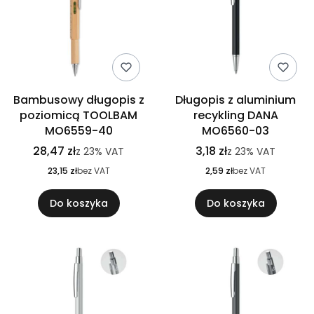
Bambusowy długopis z
Długopis z aluminium
poziomicą TOOLBAM
recykling DANA
MO6559-40
MO6560-03
28,47 zł
3,18 zł
z
23%
VAT
z
23%
VAT
23,15 zł
bez VAT
2,59 zł
bez VAT
Do koszyka
Do koszyka