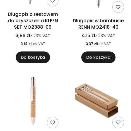
Długopis z zestawem
do czyszczenia KLEEN
Długopis w bambusie
SET MO2388-06
RENN MO2418-40
3,86 zł
4,15 zł
z
23%
VAT
z
23%
VAT
3,14 zł
bez VAT
3,37 zł
bez VAT
Do koszyka
Do koszyka