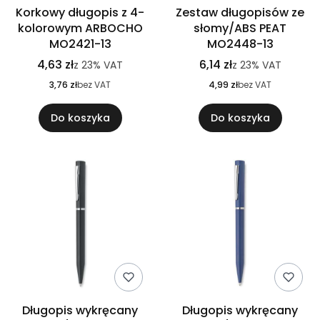
Korkowy długopis z 4-
Zestaw długopisów ze
kolorowym ARBOCHO
słomy/ABS PEAT
MO2421-13
MO2448-13
4,63 zł
6,14 zł
z
23%
VAT
z
23%
VAT
3,76 zł
bez VAT
4,99 zł
bez VAT
Do koszyka
Do koszyka
Długopis wykręcany
Długopis wykręcany