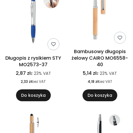
Bambusowy długopis
Długopis z rysikiem STY
żelowy CAIRO MO6558-
MO2573-37
40
2,87 zł
5,14 zł
z
23%
VAT
z
23%
VAT
2,33 zł
bez VAT
4,18 zł
bez VAT
Do koszyka
Do koszyka