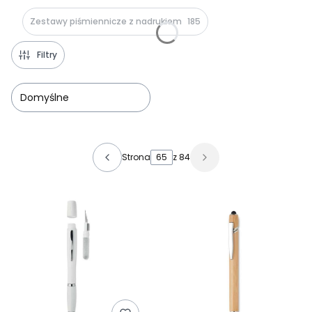
Zestawy piśmiennicze z nadrukiem
185
Filtry
Domyślne
Lista produktów
Strona
z 84