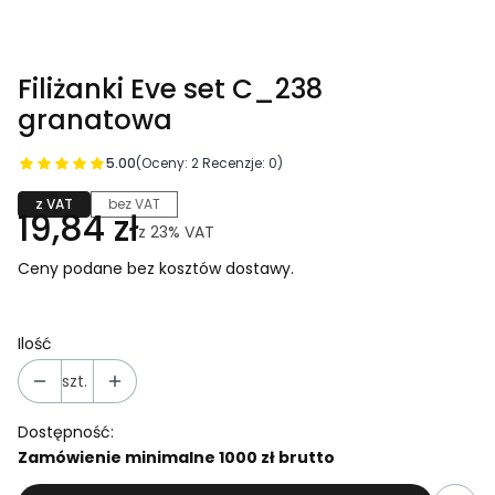
Filiżanki Eve set C_238
granatowa
5.00
(Oceny: 2 Recenzje: 0)
z VAT
bez VAT
19,84 zł
z
23%
VAT
Ceny podane bez kosztów dostawy.
Ilość
szt.
Dostępność:
Zamówienie minimalne 1000 zł brutto