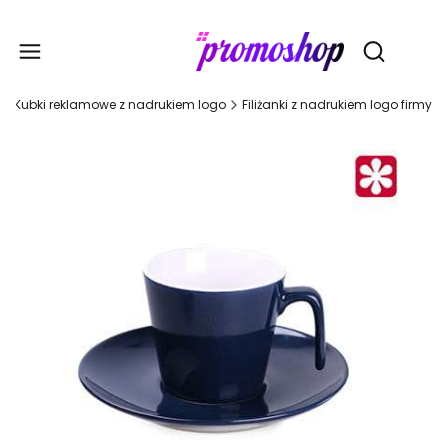
Gadże
Otwórz wy
Kubki reklamowe z nadrukiem logo
Filiżanki z nadrukiem logo firmy