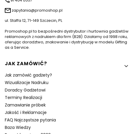
91 404 0557
zapytania@promoshop.pl
ul. Staffa 12, 71-149 Szczecin, PL
Promoshop.pl to bezpośredni dystrybutor i hurtownia gadżetów
reklamowych z nadrukiem dla firm (B2B). Działamy od 1998 roku,
oferując doradztwo, znakowanie i dystrybucję w modelu Gifting
as a Service.
Linki w stopce
JAK ZAMÓWIĆ?
Jak zamówić gadżety?
Wizualizacje Nadruku
Doradcy Gadżetowi
Terminy Realizacji
Zamawianie próbek
Jakość i Reklamacje
FAQ Najczęstsze pytania
Baza Wiedzy