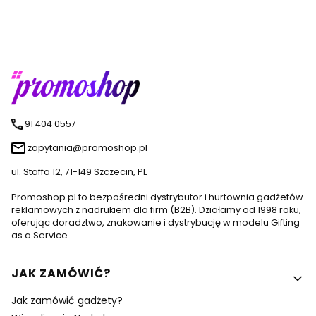
91 404 0557
zapytania@promoshop.pl
ul. Staffa 12, 71-149 Szczecin, PL
Promoshop.pl to bezpośredni dystrybutor i hurtownia gadżetów
reklamowych z nadrukiem dla firm (B2B). Działamy od 1998 roku,
oferując doradztwo, znakowanie i dystrybucję w modelu Gifting
as a Service.
Linki w stopce
JAK ZAMÓWIĆ?
Jak zamówić gadżety?