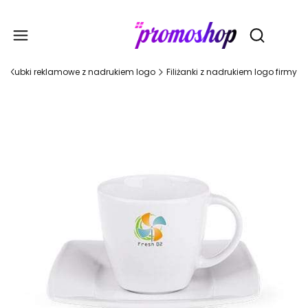
Gadże
Otwórz wy
Kubki reklamowe z nadrukiem logo
Filiżanki z nadrukiem logo firmy