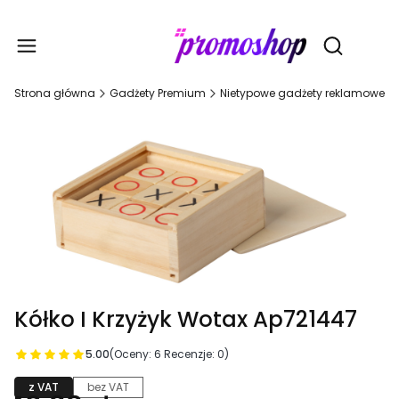
Gadże
Otwórz wy
Strona główna
Gadżety Premium
Nietypowe gadżety reklamowe
Kółko I Krzyżyk Wotax Ap721447
5.00
(Oceny: 6 Recenzje: 0)
z VAT
bez VAT