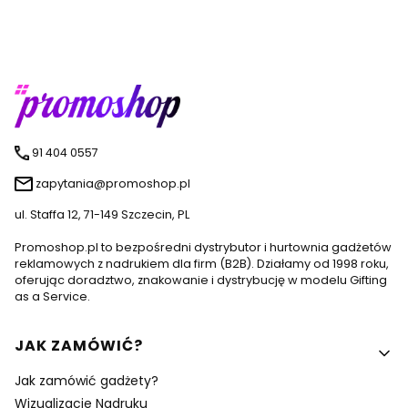
91 404 0557
zapytania@promoshop.pl
ul. Staffa 12, 71-149 Szczecin, PL
Promoshop.pl to bezpośredni dystrybutor i hurtownia gadżetów
reklamowych z nadrukiem dla firm (B2B). Działamy od 1998 roku,
oferując doradztwo, znakowanie i dystrybucję w modelu Gifting
as a Service.
Linki w stopce
JAK ZAMÓWIĆ?
Jak zamówić gadżety?
Wizualizacje Nadruku