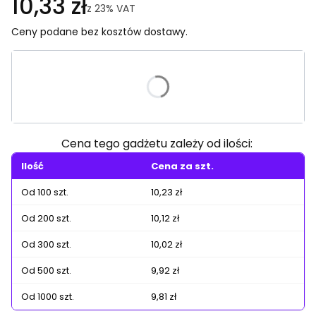
10,33 zł
z
23%
VAT
Ceny podane bez kosztów dostawy.
Wybierz wariant produktu:
Poszczególne warianty mogą różnić się ceną
Cena tego gadżetu zależy od ilości:
Ilość
Cena za szt.
Od 100 szt.
10,23 zł
Od 200 szt.
10,12 zł
Od 300 szt.
10,02 zł
Od 500 szt.
9,92 zł
Od 1000 szt.
9,81 zł