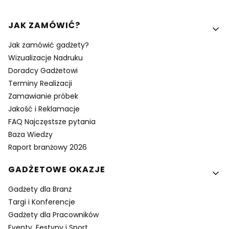
Linki w stopce
JAK ZAMÓWIĆ?
Jak zamówić gadżety?
Wizualizacje Nadruku
Doradcy Gadżetowi
Terminy Realizacji
Zamawianie próbek
Jakość i Reklamacje
FAQ Najczęstsze pytania
Baza Wiedzy
Raport branżowy 2026
GADŻETOWE OKAZJE
Gadżety dla Branż
Targi i Konferencje
Gadżety dla Pracowników
Eventy, Festyny i Sport