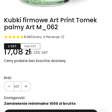
Kubki firmowe Art Print Tomek
palmy Art M_062
5.00
(Oceny: 6 Recenzje: 0)
z VAT
bez VAT
17,08 zł
z
23%
VAT
Ceny podane bez kosztów dostawy.
Ilość
szt.
Dostępność:
Zamówienie minimalne 1000 zł brutto