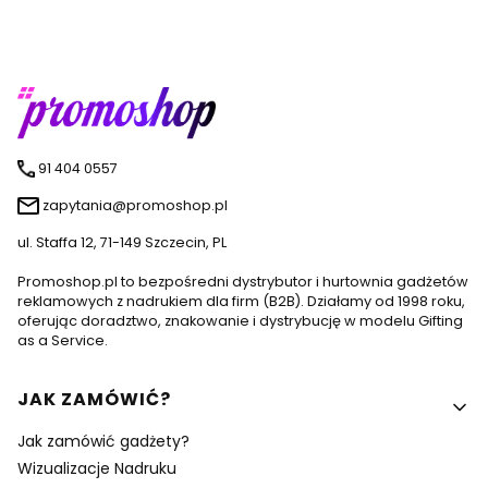
91 404 0557
zapytania@promoshop.pl
ul. Staffa 12, 71-149 Szczecin, PL
Promoshop.pl to bezpośredni dystrybutor i hurtownia gadżetów
reklamowych z nadrukiem dla firm (B2B). Działamy od 1998 roku,
oferując doradztwo, znakowanie i dystrybucję w modelu Gifting
as a Service.
Linki w stopce
JAK ZAMÓWIĆ?
Jak zamówić gadżety?
Wizualizacje Nadruku