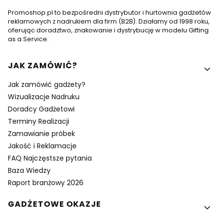
Promoshop.pl to bezpośredni dystrybutor i hurtownia gadżetów
reklamowych z nadrukiem dla firm (B2B). Działamy od 1998 roku,
oferując doradztwo, znakowanie i dystrybucję w modelu Gifting
as a Service.
Linki w stopce
JAK ZAMÓWIĆ?
Jak zamówić gadżety?
Wizualizacje Nadruku
Doradcy Gadżetowi
Terminy Realizacji
Zamawianie próbek
Jakość i Reklamacje
FAQ Najczęstsze pytania
Baza Wiedzy
Raport branżowy 2026
GADŻETOWE OKAZJE