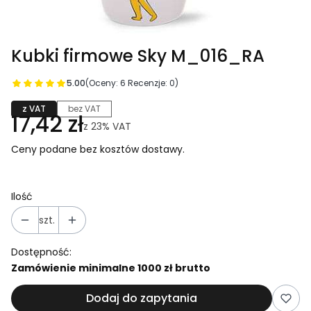
Kubki firmowe Sky M_016_RA
5.00
(Oceny: 6 Recenzje: 0)
z VAT
bez VAT
17,42 zł
z
23%
VAT
Ceny podane bez kosztów dostawy.
Ilość
szt.
Dostępność:
Zamówienie minimalne 1000 zł brutto
Dodaj do zapytania