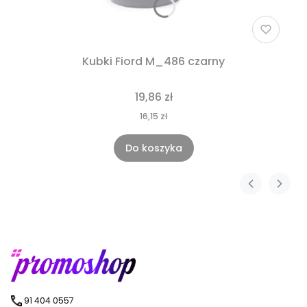
Kubki Fiord M_486 czarny
19,86 zł
16,15 zł
Do koszyka
91 404 0557