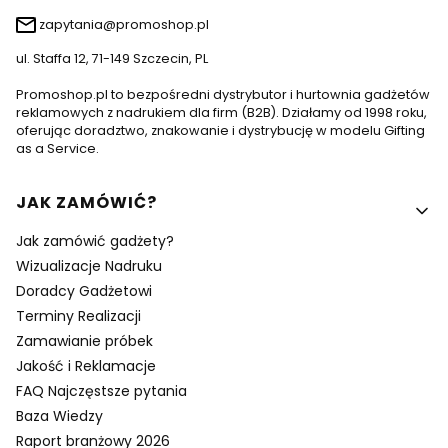
zapytania@promoshop.pl
ul. Staffa 12, 71-149 Szczecin, PL
Promoshop.pl to bezpośredni dystrybutor i hurtownia gadżetów
reklamowych z nadrukiem dla firm (B2B). Działamy od 1998 roku,
oferując doradztwo, znakowanie i dystrybucję w modelu Gifting
as a Service.
Linki w stopce
JAK ZAMÓWIĆ?
Jak zamówić gadżety?
Wizualizacje Nadruku
Doradcy Gadżetowi
Terminy Realizacji
Zamawianie próbek
Jakość i Reklamacje
FAQ Najczęstsze pytania
Baza Wiedzy
Raport branżowy 2026