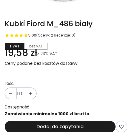
Kubki Fiord M_486 biały
5.00
(Oceny: 2 Recenzje: 0)
z VAT
bez VAT
19,58 zł
z
23%
VAT
Ceny podane bez kosztów dostawy.
Ilość
szt.
Dostępność:
Zamówienie minimalne 1000 zł brutto
Dodaj do zapytania