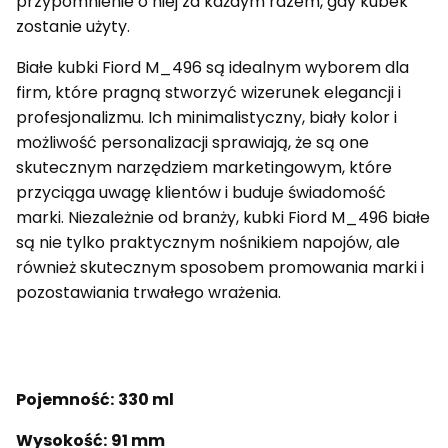
przypomnienie o niej za każdym razem, gdy kubek
zostanie użyty.
Białe kubki Fiord M_496 są idealnym wyborem dla
firm, które pragną stworzyć wizerunek elegancji i
profesjonalizmu. Ich minimalistyczny, biały kolor i
możliwość personalizacji sprawiają, że są one
skutecznym narzędziem marketingowym, które
przyciąga uwagę klientów i buduje świadomość
marki. Niezależnie od branży, kubki Fiord M_496 białe
są nie tylko praktycznym nośnikiem napojów, ale
również skutecznym sposobem promowania marki i
pozostawiania trwałego wrażenia.
Pojemność:
330 ml
Wysokość:
91 mm