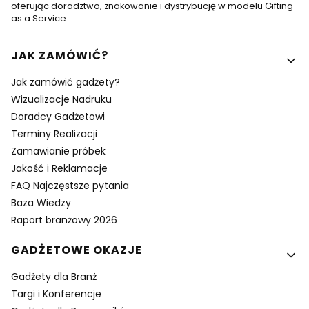
oferując doradztwo, znakowanie i dystrybucję w modelu Gifting
as a Service.
Linki w stopce
JAK ZAMÓWIĆ?
Jak zamówić gadżety?
Wizualizacje Nadruku
Doradcy Gadżetowi
Terminy Realizacji
Zamawianie próbek
Jakość i Reklamacje
FAQ Najczęstsze pytania
Baza Wiedzy
Raport branżowy 2026
GADŻETOWE OKAZJE
Gadżety dla Branż
Targi i Konferencje