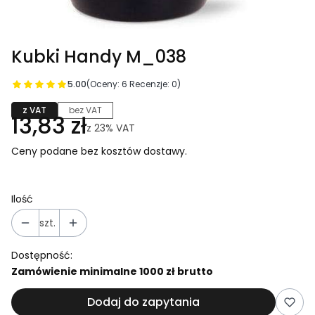
Kubki Handy M_038
5.00
(Oceny: 6 Recenzje: 0)
z VAT
bez VAT
13,83 zł
z
23%
VAT
Ceny podane bez kosztów dostawy.
Ilość
szt.
Dostępność:
Zamówienie minimalne 1000 zł brutto
Dodaj do zapytania