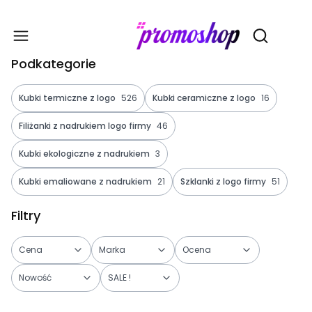
Gadże
Otwórz wy
Podkategorie
Kubki termiczne z logo
526
Kubki ceramiczne z logo
16
Filiżanki z nadrukiem logo firmy
46
Kubki ekologiczne z nadrukiem
3
Kubki emaliowane z nadrukiem
21
Szklanki z logo firmy
51
Filtry
Cena
Marka
Ocena
Nowość
SALE !
Koniec filtrów