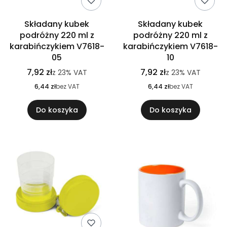
Składany kubek
Składany kubek
podróżny 220 ml z
podróżny 220 ml z
karabińczykiem V7618-
karabińczykiem V7618-
05
10
7,92 zł
7,92 zł
z
23%
VAT
z
23%
VAT
6,44 zł
bez VAT
6,44 zł
bez VAT
Do koszyka
Do koszyka