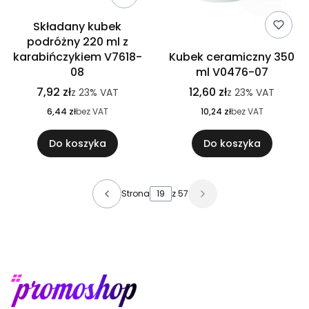
Składany kubek
podróżny 220 ml z
karabińczykiem V7618-
Kubek ceramiczny 350
08
ml V0476-07
7,92 zł
12,60 zł
z
23%
VAT
z
23%
VAT
6,44 zł
bez VAT
10,24 zł
bez VAT
Do koszyka
Do koszyka
Strona
z 57