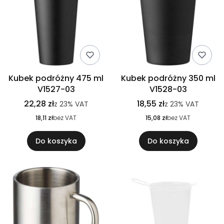
Kubek podróżny 475 ml
Kubek podróżny 350 ml
V1527-03
V1528-03
22,28 zł
18,55 zł
z
23%
VAT
z
23%
VAT
18,11 zł
bez VAT
15,08 zł
bez VAT
Do koszyka
Do koszyka