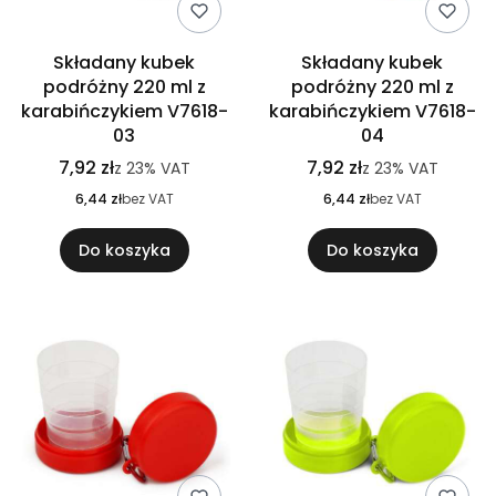
Składany kubek
Składany kubek
podróżny 220 ml z
podróżny 220 ml z
karabińczykiem V7618-
karabińczykiem V7618-
03
04
7,92 zł
7,92 zł
z
23%
VAT
z
23%
VAT
6,44 zł
bez VAT
6,44 zł
bez VAT
Do koszyka
Do koszyka