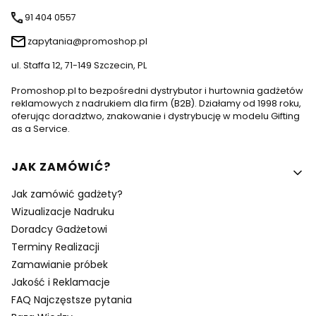
91 404 0557
zapytania@promoshop.pl
ul. Staffa 12, 71-149 Szczecin, PL
Promoshop.pl to bezpośredni dystrybutor i hurtownia gadżetów
reklamowych z nadrukiem dla firm (B2B). Działamy od 1998 roku,
oferując doradztwo, znakowanie i dystrybucję w modelu Gifting
as a Service.
Linki w stopce
JAK ZAMÓWIĆ?
Jak zamówić gadżety?
Wizualizacje Nadruku
Doradcy Gadżetowi
Terminy Realizacji
Zamawianie próbek
Jakość i Reklamacje
FAQ Najczęstsze pytania