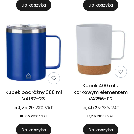
Do koszyka
Do koszyka
Kubek 400 ml z
Kubek podróżny 300 ml
korkowym elementem
VA187-23
VA256-02
50,25 zł
15,45 zł
z
23%
VAT
z
23%
VAT
40,85 zł
bez VAT
12,56 zł
bez VAT
Do koszyka
Do koszyka