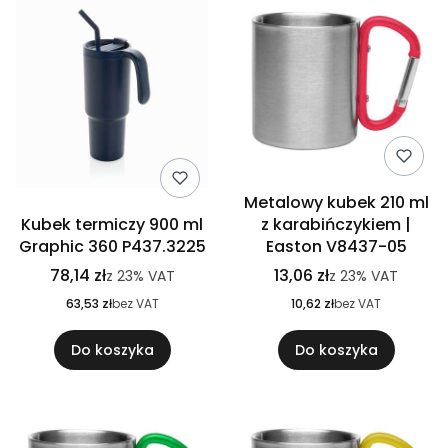
Metalowy kubek 210 ml
Kubek termiczy 900 ml
z karabińczykiem |
Graphic 360 P437.3225
Easton V8437-05
78,14 zł
13,06 zł
z
23%
VAT
z
23%
VAT
63,53 zł
bez VAT
10,62 zł
bez VAT
Do koszyka
Do koszyka