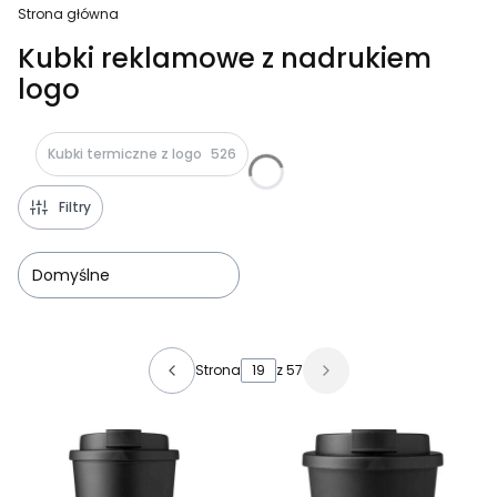
Strona główna
Kubki reklamowe z nadrukiem
logo
Kubki termiczne z logo
526
Filtry
Domyślne
Lista produktów
Strona
z 57