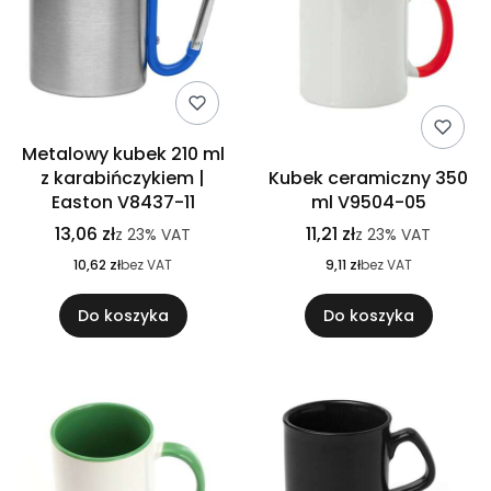
Metalowy kubek 210 ml
z karabińczykiem |
Kubek ceramiczny 350
Easton V8437-11
ml V9504-05
13,06 zł
11,21 zł
z
23%
VAT
z
23%
VAT
10,62 zł
bez VAT
9,11 zł
bez VAT
Do koszyka
Do koszyka