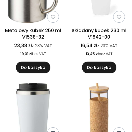
Metalowy kubek 250 ml
Składany kubek 230 ml
V1538-32
V1842-00
23,38 zł
16,54 zł
z
23%
VAT
z
23%
VAT
19,01 zł
bez VAT
13,45 zł
bez VAT
Do koszyka
Do koszyka