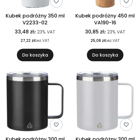
Kubek podróżny 350 ml
Kubek podróżny 450 ml
V2233-02
VA190-16
33,48 zł
30,85 zł
z
23%
VAT
z
23%
VAT
27,22 zł
bez VAT
25,08 zł
bez VAT
Do koszyka
Do koszyka
Kubek podróżny 300 ml
Kubek podróżny 300 ml