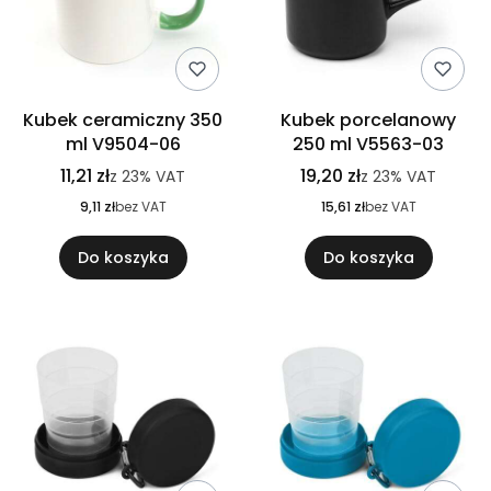
Kubek ceramiczny 350
Kubek porcelanowy
ml V9504-06
250 ml V5563-03
11,21 zł
19,20 zł
z
23%
VAT
z
23%
VAT
9,11 zł
bez VAT
15,61 zł
bez VAT
Do koszyka
Do koszyka