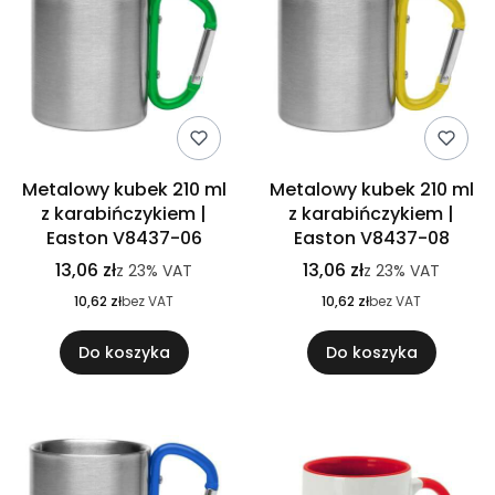
Metalowy kubek 210 ml
Metalowy kubek 210 ml
z karabińczykiem |
z karabińczykiem |
Easton V8437-06
Easton V8437-08
13,06 zł
13,06 zł
z
23%
VAT
z
23%
VAT
10,62 zł
bez VAT
10,62 zł
bez VAT
Do koszyka
Do koszyka