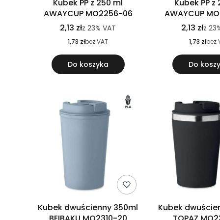
Kubek PP z 250 ml
Kubek PP z 
AWAYCUP MO2256-06
AWAYCUP MO
2,13 zł
2,13 zł
z
23%
VAT
z
23
1,73 zł
bez VAT
1,73 zł
bez 
Do koszyka
Do kosz
Kubek dwuścienny 350ml
Kubek dwuście
BEIBAKU MO2310-20
TOPAZ MO2