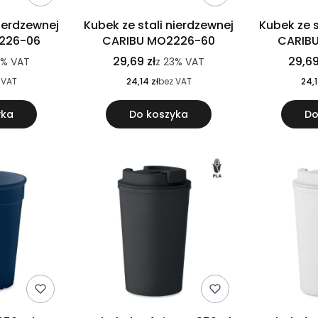
nierdzewnej
Kubek ze stali nierdzewnej
Kubek ze s
226-06
CARIBU MO2226-60
CARIB
29,69 zł
29,69
3%
VAT
z
23%
VAT
 VAT
24,14 zł
bez VAT
24,1
yka
Do koszyka
Do