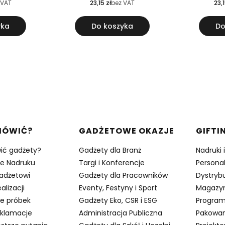
 VAT
23,15 zł
bez VAT
23,1
yka
Do koszyka
Do
w stopce
MÓWIĆ?
GADŻETOWE OKAZJE
GIFTI
ić gadżety?
Gadżety dla Branż
Nadruki 
je Nadruku
Targi i Konferencje
Persona
adżetowi
Gadżety dla Pracowników
Dystrybu
alizacji
Eventy, Festyny i Sport
Magazy
e próbek
Gadżety Eko, CSR i ESG
Program
eklamacje
Administracja Publiczna
Pakowan