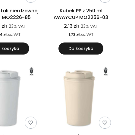
tali nierdzewnej
Kubek PP z 250 ml
U MO2226-85
AWAYCUP MO2256-03
 zł
2,13 zł
z
23%
VAT
z
23%
VAT
4 zł
bez VAT
1,73 zł
bez VAT
 koszyka
Do koszyka