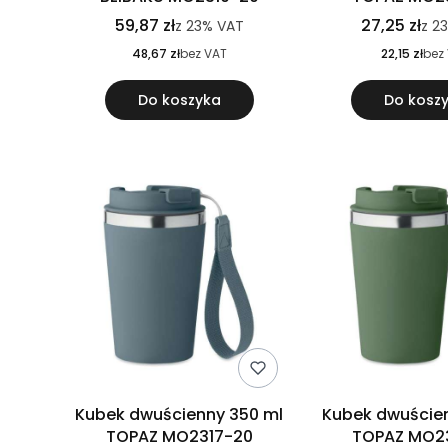
59,87 zł
27,25 zł
z
23%
VAT
z
2
48,67 zł
bez VAT
22,15 zł
bez
Do koszyka
Do kosz
Kubek dwuścienny 350 ml
Kubek dwuście
TOPAZ MO2317-20
TOPAZ MO2