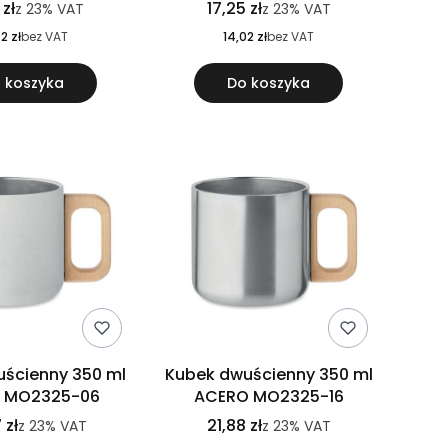
 zł
17,25 zł
z
23%
VAT
z
23%
VAT
2 zł
bez VAT
14,02 zł
bez VAT
 koszyka
Do koszyka
ścienny 350 ml
Kubek dwuścienny 350 ml
 MO2325-06
ACERO MO2325-16
 zł
21,88 zł
z
23%
VAT
z
23%
VAT