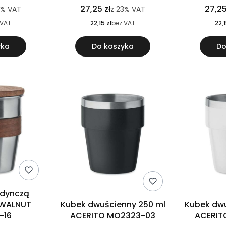
27,25 zł
27,25
3%
VAT
z
23%
VAT
 VAT
22,15 zł
bez VAT
22,1
yka
Do koszyka
Do
edynczą
 WALNUT
Kubek dwuścienny 250 ml
Kubek dwu
-16
ACERITO MO2323-03
ACERIT