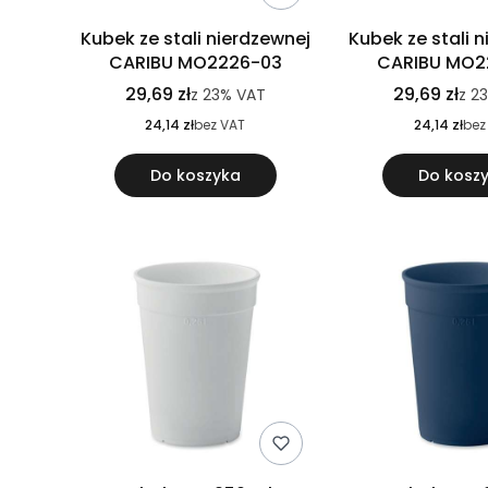
Kubek ze stali nierdzewnej
Kubek ze stali 
CARIBU MO2226-03
CARIBU MO2
29,69 zł
29,69 zł
z
23%
VAT
z
2
24,14 zł
bez VAT
24,14 zł
bez
Do koszyka
Do kosz