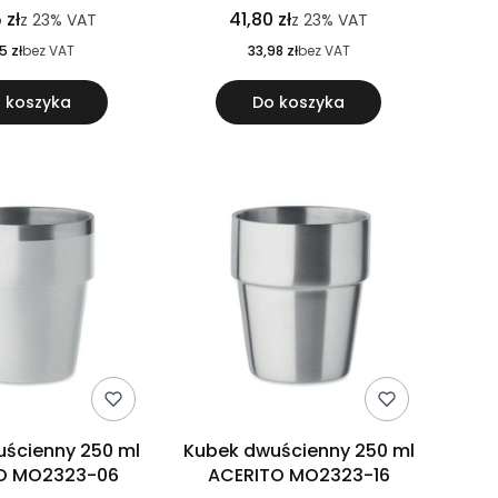
 zł
41,80 zł
z
23%
VAT
z
23%
VAT
5 zł
bez VAT
33,98 zł
bez VAT
 koszyka
Do koszyka
ścienny 250 ml
Kubek dwuścienny 250 ml
O MO2323-06
ACERITO MO2323-16