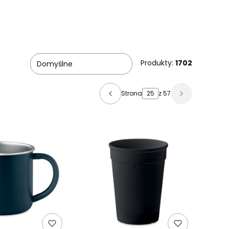
Produkty:
1702
Domyślne
Strona
z 57