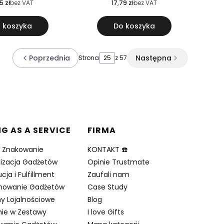
5 zł
bez VAT
17,79 zł
bez VAT
 koszyka
Do koszyka
Poprzednia
Następna
Strona
z 57
NG AS A SERVICE
FIRMA
i Znakowanie
KONTAKT ☎️
lizacja Gadżetów
Opinie Trustmate
cja i Fulfillment
Zaufali nam
nowanie Gadżetów
Case Study
y Lojalnościowe
Blog
ie w Zestawy
I love Gifts