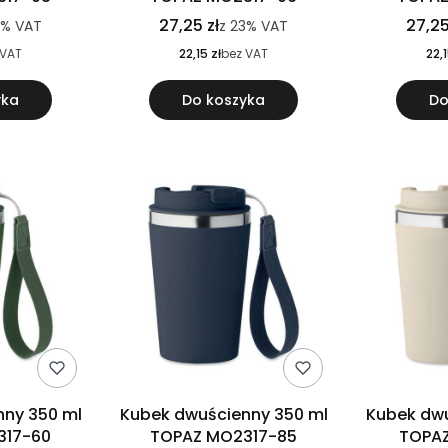
27,25 zł
27,25
3%
VAT
z
23%
VAT
 VAT
22,15 zł
bez VAT
22,1
yka
Do koszyka
Do
nny 350 ml
Kubek dwuścienny 350 ml
Kubek dwu
317-60
TOPAZ MO2317-85
TOPAZ