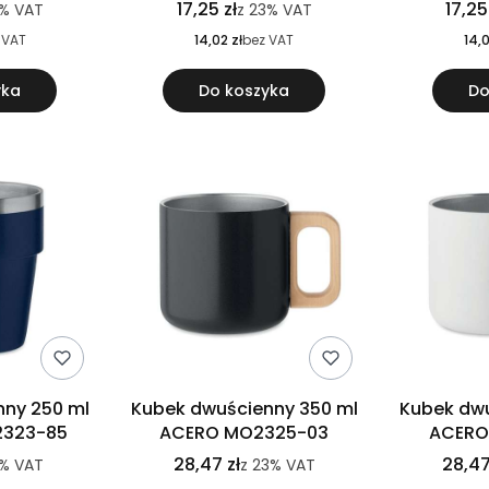
17,25 zł
17,25
3%
VAT
z
23%
VAT
 VAT
14,02 zł
bez VAT
14,0
yka
Do koszyka
Do
nny 250 ml
Kubek dwuścienny 350 ml
Kubek dwu
2323-85
ACERO MO2325-03
ACERO
28,47 zł
28,47
%
VAT
z
23%
VAT