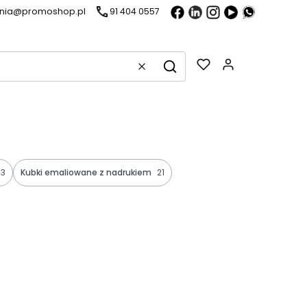
ania@promoshop.pl
91 404 0557
Gadżety w k
Wyczyść
Szukaj
3
Kubki emaliowane z nadrukiem
21