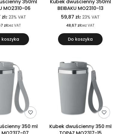
uścienny 350ml
Kubek dwuścienny 350ml
U MO2310-06
BEIBAKU MO2310-13
 zł
59,87 zł
z
23%
VAT
z
23%
VAT
7 zł
bez VAT
48,67 zł
bez VAT
 koszyka
Do koszyka
ścienny 350 ml
Kubek dwuścienny 350 ml
 MO2317-07
TOPAZ MO2317-15