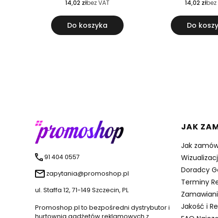
14,02 zł
bez VAT
14,02 zł
bez
Do koszyka
Do kosz
Linki 
JAK ZA
Jak zamów
91 404 0557
Wizualizac
Doradcy G
zapytania@promoshop.pl
Terminy Re
ul. Staffa 12, 71-149 Szczecin, PL
Zamawiani
Jakość i R
Promoshop.pl to bezpośredni dystrybutor i
hurtownia gadżetów reklamowych z