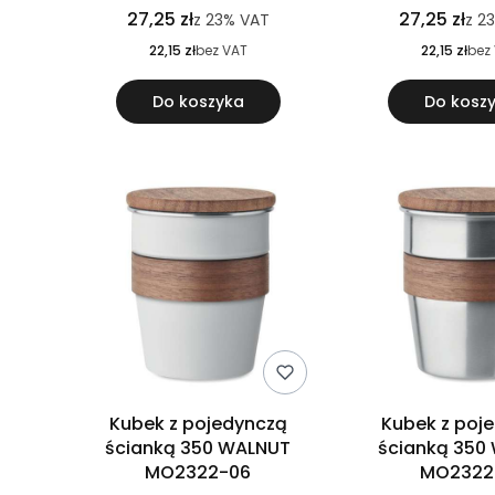
27,25 zł
27,25 zł
z
23%
VAT
z
2
22,15 zł
bez VAT
22,15 zł
bez
Do koszyka
Do kosz
Kubek z pojedynczą
Kubek z poj
ścianką 350 WALNUT
ścianką 350
MO2322-06
MO2322