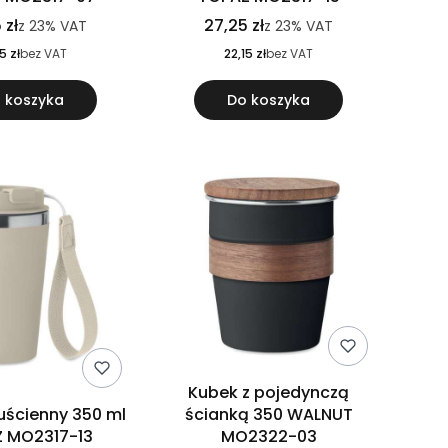
 zł
27,25 zł
z
23%
VAT
z
23%
VAT
5 zł
bez VAT
22,15 zł
bez VAT
 koszyka
Do koszyka
Kubek z pojedynczą
ścienny 350 ml
ścianką 350 WALNUT
 MO2317-13
MO2322-03