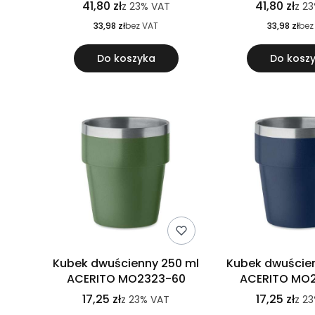
41,80 zł
41,80 zł
z
23%
VAT
z
2
33,98 zł
bez VAT
33,98 zł
bez
Do koszyka
Do kosz
Kubek dwuścienny 250 ml
Kubek dwuście
ACERITO MO2323-60
ACERITO MO
17,25 zł
17,25 zł
z
23%
VAT
z
23