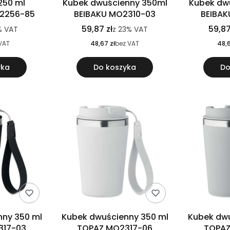
250 ml
Kubek dwuścienny 350ml
Kubek dw
2256-85
BEIBAKU MO2310-03
BEIBAK
59,87 zł
59,87
%
VAT
z
23%
VAT
VAT
48,67 zł
bez VAT
48,6
yka
Do koszyka
Do
nny 350 ml
Kubek dwuścienny 350 ml
Kubek dwu
317-03
TOPAZ MO2317-06
TOPAZ