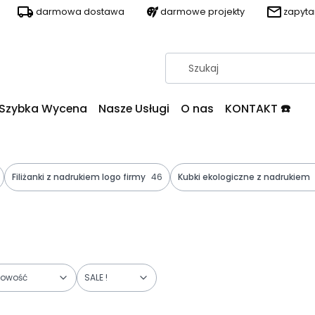
darmowa dostawa
darmowe projekty
zapyt
Szybka Wycena
Nasze Usługi
O nas
KONTAKT ☎️
Filiżanki z nadrukiem logo firmy
46
Kubki ekologiczne z nadrukiem
owość
SALE !