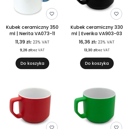
Kubek ceramiczny 350
Kubek ceramiczny 330
ml | Nerita VA073-11
ml | Everika VA903-03
11,39 zł
16,36 zł
z
23%
VAT
z
23%
VAT
9,26 zł
bez VAT
13,30 zł
bez VAT
Do koszyka
Do koszyka