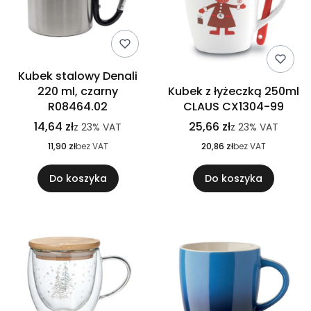
Kubek stalowy Denali
220 ml, czarny
Kubek z łyżeczką 250ml
R08464.02
CLAUS CX1304-99
14,64 zł
25,66 zł
z
23%
VAT
z
23%
VAT
11,90 zł
bez VAT
20,86 zł
bez VAT
Do koszyka
Do koszyka