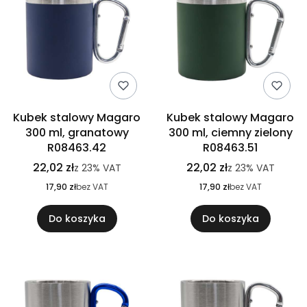
Kubek stalowy Magaro
Kubek stalowy Magaro
300 ml, granatowy
300 ml, ciemny zielony
R08463.42
R08463.51
22,02 zł
22,02 zł
z
23%
VAT
z
23%
VAT
17,90 zł
bez VAT
17,90 zł
bez VAT
Do koszyka
Do koszyka