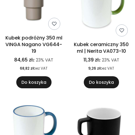
Kubek podróżny 350 ml
VINGA Nagano VG644-
Kubek ceramiczny 350
19
ml | Nerita VA073-10
84,65 zł
11,39 zł
z
23%
VAT
z
23%
VAT
68,82 zł
bez VAT
9,26 zł
bez VAT
Do koszyka
Do koszyka