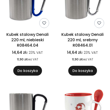
Kubek stalowy Denali
Kubek stalowy Denali
220 ml, niebieski
220 ml, srebrny
R08464.04
R08464.01
14,64 zł
14,64 zł
z
23%
VAT
z
23%
VAT
11,90 zł
bez VAT
11,90 zł
bez VAT
Do koszyka
Do koszyka