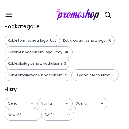
Gadże
Otwórz wy
Podkategorie
Kubki termiczne z logo
526
Kubki ceramiczne z logo
16
Filiżanki z nadrukiem logo firmy
46
Kubki ekologiczne z nadrukiem
3
Kubki emaliowane z nadrukiem
21
Szklanki z logo firmy
51
Filtry
Cena
Marka
Ocena
Nowość
SALE !
Koniec filtrów