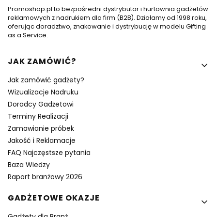
Promoshop.pl to bezpośredni dystrybutor i hurtownia gadżetów
reklamowych z nadrukiem dla firm (B2B). Działamy od 1998 roku,
oferując doradztwo, znakowanie i dystrybucję w modelu Gifting
as a Service.
Linki w stopce
JAK ZAMÓWIĆ?
Jak zamówić gadżety?
Wizualizacje Nadruku
Doradcy Gadżetowi
Terminy Realizacji
Zamawianie próbek
Jakość i Reklamacje
FAQ Najczęstsze pytania
Baza Wiedzy
Raport branżowy 2026
GADŻETOWE OKAZJE
Gadżety dla Branż