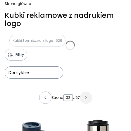
Strona główna
Kubki reklamowe z nadrukiem
logo
Kubki termiczne z logo
526
Filtry
Domyślne
Lista produktów
Strona
z 57