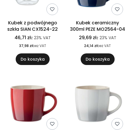
Kubek z podwójnego
Kubek ceramiczny
szkła SIAN CX1524-22
300ml PEZE MO2564-04
46,71 zł
29,69 zł
z
23%
VAT
z
23%
VAT
37,98 zł
bez VAT
24,14 zł
bez VAT
Do koszyka
Do koszyka