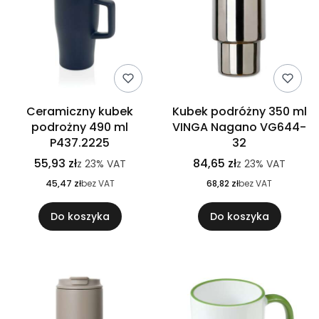
Ceramiczny kubek
Kubek podróżny 350 ml
podrożny 490 ml
VINGA Nagano VG644-
P437.2225
32
55,93 zł
84,65 zł
z
23%
VAT
z
23%
VAT
45,47 zł
bez VAT
68,82 zł
bez VAT
Do koszyka
Do koszyka