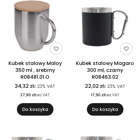
Kubek stalowy Maloy
Kubek stalowy Magaro
350 ml , srebrny
300 ml, czarny
R08481.01.O
R08463.02
34,32 zł
22,02 zł
z
23%
VAT
z
23%
VAT
27,90 zł
bez VAT
17,90 zł
bez VAT
Do koszyka
Do koszyka