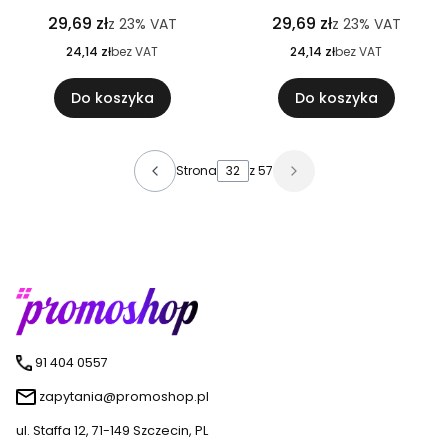
29,69 zł
29,69 zł
z
23%
VAT
z
23%
VAT
24,14 zł
bez VAT
24,14 zł
bez VAT
Do koszyka
Do koszyka
Strona
z 57
91 404 0557
zapytania@promoshop.pl
ul. Staffa 12, 71-149 Szczecin, PL