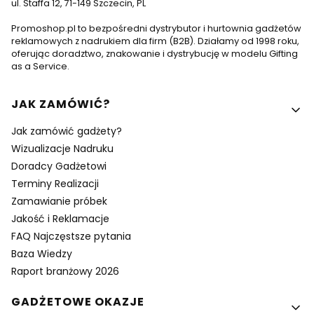
ul. Staffa 12, 71-149 Szczecin, PL
Promoshop.pl to bezpośredni dystrybutor i hurtownia gadżetów
reklamowych z nadrukiem dla firm (B2B). Działamy od 1998 roku,
oferując doradztwo, znakowanie i dystrybucję w modelu Gifting
as a Service.
Linki w stopce
JAK ZAMÓWIĆ?
Jak zamówić gadżety?
Wizualizacje Nadruku
Doradcy Gadżetowi
Terminy Realizacji
Zamawianie próbek
Jakość i Reklamacje
FAQ Najczęstsze pytania
Baza Wiedzy
Raport branżowy 2026
GADŻETOWE OKAZJE