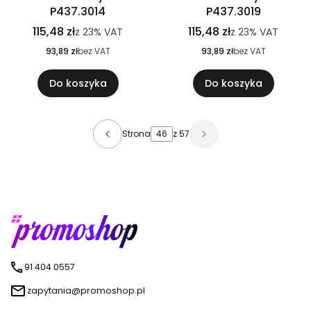
P437.3014
P437.3019
115,48 zł
115,48 zł
z
23%
VAT
z
23%
VAT
93,89 zł
bez VAT
93,89 zł
bez VAT
Do koszyka
Do koszyka
Strona
z 57
91 404 0557
zapytania@promoshop.pl