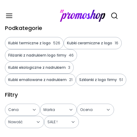
Gadże
Otwórz wy
Podkategorie
Kubki termiczne z logo
526
Kubki ceramiczne z logo
16
Filiżanki z nadrukiem logo firmy
46
Kubki ekologiczne z nadrukiem
3
Kubki emaliowane z nadrukiem
21
Szklanki z logo firmy
51
Filtry
Cena
Marka
Ocena
Nowość
SALE !
Koniec filtrów