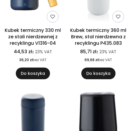
Kubek termiczny 330 ml
Kubek termiczny 360 ml
ze stali nierdzewnej z
Brew, stal nierdzewna z
recyklingu V1316-04
recyklingu P435.083
44,53 zł
85,71 zł
z
23%
VAT
z
23%
VAT
36,20 zł
bez VAT
69,68 zł
bez VAT
Do koszyka
Do koszyka