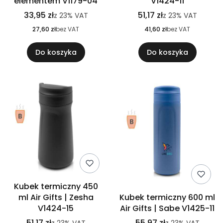
elementem V1179-04
V1424-11
33,95 zł
51,17 zł
z
23%
VAT
z
23%
VAT
27,60 zł
bez VAT
41,60 zł
bez VAT
Do koszyka
Do koszyka
Kubek termiczny 450
ml Air Gifts | Zesha
Kubek termiczny 600 ml
V1424-15
Air Gifts | Sabe V1425-11
51,17 zł
55,97 zł