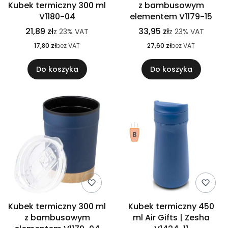
Kubek termiczny 300 ml
z bambusowym
V1180-04
elementem V1179-15
21,89 zł
33,95 zł
z
23%
VAT
z
23%
VAT
17,80 zł
bez VAT
27,60 zł
bez VAT
Do koszyka
Do koszyka
Kubek termiczny 300 ml
Kubek termiczny 450
z bambusowym
ml Air Gifts | Zesha