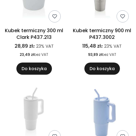
Kubek termiczny 300 ml
Kubek termiczny 900 ml
Clark P437.213
P437.3002
28,89 zł
115,48 zł
z
23%
VAT
z
23%
VAT
23,49 zł
bez VAT
93,89 zł
bez VAT
Do koszyka
Do koszyka