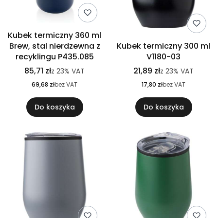
Kubek termiczny 360 ml
Brew, stal nierdzewna z
Kubek termiczny 300 ml
recyklingu P435.085
V1180-03
85,71 zł
21,89 zł
z
23%
VAT
z
23%
VAT
69,68 zł
bez VAT
17,80 zł
bez VAT
Do koszyka
Do koszyka