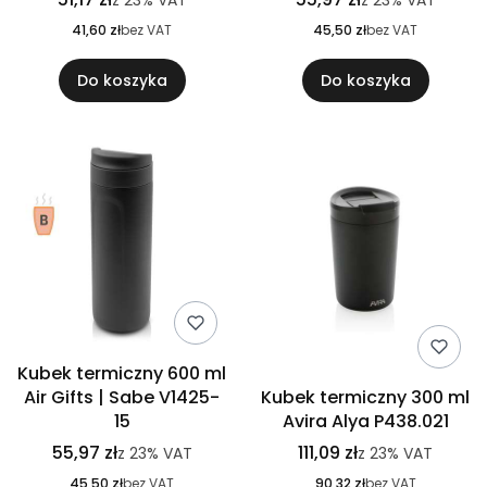
z
23%
VAT
z
23%
VAT
41,60 zł
bez VAT
45,50 zł
bez VAT
Do koszyka
Do koszyka
Kubek termiczny 600 ml
Air Gifts | Sabe V1425-
Kubek termiczny 300 ml
15
Avira Alya P438.021
55,97 zł
111,09 zł
z
23%
VAT
z
23%
VAT
45,50 zł
bez VAT
90,32 zł
bez VAT