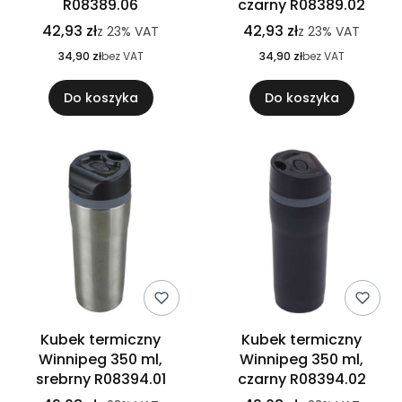
R08389.06
czarny R08389.02
42,93 zł
42,93 zł
z
23%
VAT
z
23%
VAT
34,90 zł
bez VAT
34,90 zł
bez VAT
Do koszyka
Do koszyka
Kubek termiczny
Kubek termiczny
Winnipeg 350 ml,
Winnipeg 350 ml,
srebrny R08394.01
czarny R08394.02