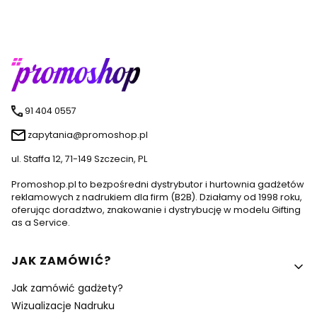
91 404 0557
zapytania@promoshop.pl
ul. Staffa 12, 71-149 Szczecin, PL
Promoshop.pl to bezpośredni dystrybutor i hurtownia gadżetów
reklamowych z nadrukiem dla firm (B2B). Działamy od 1998 roku,
oferując doradztwo, znakowanie i dystrybucję w modelu Gifting
as a Service.
Linki w stopce
JAK ZAMÓWIĆ?
Jak zamówić gadżety?
Wizualizacje Nadruku