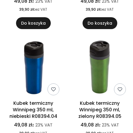
49,08 zł
49,08 zł
z
23%
VAT
z
23%
VAT
39,90 zł
bez VAT
39,90 zł
bez VAT
Do koszyka
Do koszyka
Kubek termiczny
Kubek termiczny
Winnipeg 350 ml,
Winnipeg 350 ml,
niebieski R08394.04
zielony R08394.05
49,08 zł
49,08 zł
z
23%
VAT
z
23%
VAT