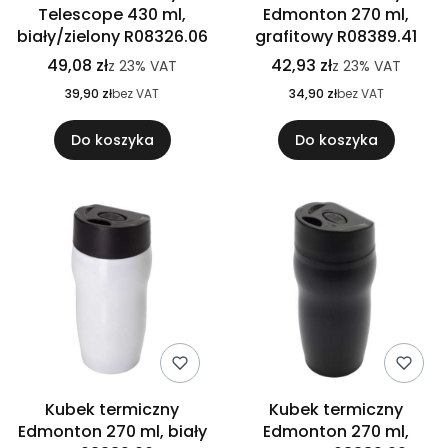
Telescope 430 ml,
Edmonton 270 ml,
biały/zielony R08326.06
grafitowy R08389.41
49,08 zł
42,93 zł
z
23%
VAT
z
23%
VAT
39,90 zł
bez VAT
34,90 zł
bez VAT
Do koszyka
Do koszyka
Kubek termiczny
Kubek termiczny
Edmonton 270 ml, biały
Edmonton 270 ml,