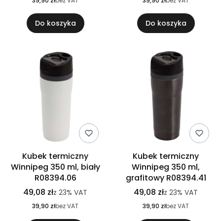
39,90 zł
bez VAT
39,90 zł
bez VAT
Do koszyka
Do koszyka
Kubek termiczny
Kubek termiczny
Winnipeg 350 ml, biały
Winnipeg 350 ml,
R08394.06
grafitowy R08394.41
49,08 zł
49,08 zł
z
23%
VAT
z
23%
VAT
39,90 zł
bez VAT
39,90 zł
bez VAT