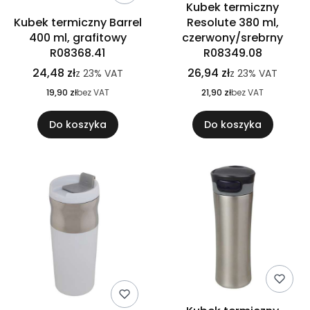
Kubek termiczny
Kubek termiczny Barrel
Resolute 380 ml,
400 ml, grafitowy
czerwony/srebrny
R08368.41
R08349.08
24,48 zł
26,94 zł
z
23%
VAT
z
23%
VAT
19,90 zł
bez VAT
21,90 zł
bez VAT
Do koszyka
Do koszyka