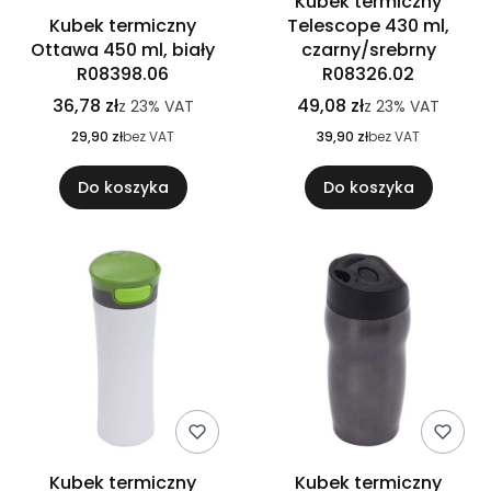
Kubek termiczny
Kubek termiczny
Telescope 430 ml,
Ottawa 450 ml, biały
czarny/srebrny
R08398.06
R08326.02
36,78 zł
49,08 zł
z
23%
VAT
z
23%
VAT
29,90 zł
bez VAT
39,90 zł
bez VAT
Do koszyka
Do koszyka
Kubek termiczny
Kubek termiczny