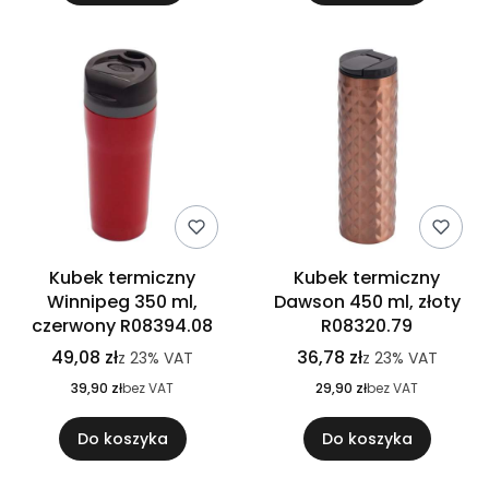
Kubek termiczny
Kubek termiczny
Winnipeg 350 ml,
Dawson 450 ml, złoty
czerwony R08394.08
R08320.79
49,08 zł
36,78 zł
z
23%
VAT
z
23%
VAT
39,90 zł
bez VAT
29,90 zł
bez VAT
Do koszyka
Do koszyka