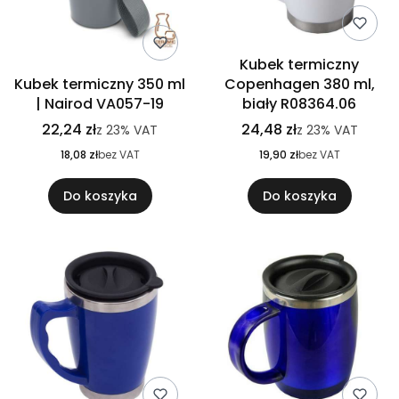
Kubek termiczny
Kubek termiczny 350 ml
Copenhagen 380 ml,
| Nairod VA057-19
biały R08364.06
22,24 zł
24,48 zł
z
23%
VAT
z
23%
VAT
18,08 zł
bez VAT
19,90 zł
bez VAT
Do koszyka
Do koszyka