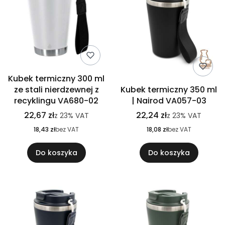
Kubek termiczny 300 ml
ze stali nierdzewnej z
Kubek termiczny 350 ml
recyklingu VA680-02
| Nairod VA057-03
22,67 zł
22,24 zł
z
23%
VAT
z
23%
VAT
18,43 zł
bez VAT
18,08 zł
bez VAT
Do koszyka
Do koszyka