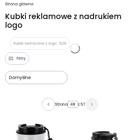
Strona główna
Kubki reklamowe z nadrukiem
logo
Kubki termiczne z logo
526
Filtry
Domyślne
Lista produktów
Strona
z 57