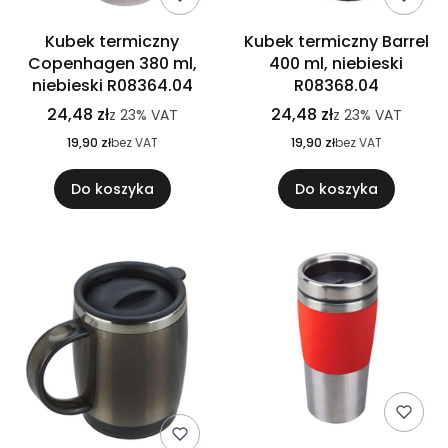
Kubek termiczny
Kubek termiczny Barrel
Copenhagen 380 ml,
400 ml, niebieski
niebieski R08364.04
R08368.04
24,48 zł
24,48 zł
z
23%
VAT
z
23%
VAT
19,90 zł
bez VAT
19,90 zł
bez VAT
Do koszyka
Do koszyka