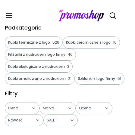
Gadże
Otwórz wy
Podkategorie
Kubki termiczne z logo
526
Kubki ceramiczne z logo
16
Filiżanki z nadrukiem logo firmy
46
Kubki ekologiczne z nadrukiem
3
Kubki emaliowane z nadrukiem
21
Szklanki z logo firmy
51
Filtry
Cena
Marka
Ocena
Nowość
SALE !
Koniec filtrów