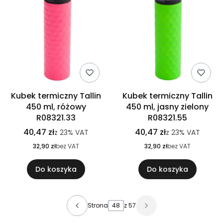
Kubek termiczny Tallin
Kubek termiczny Tallin
450 ml, różowy
450 ml, jasny zielony
R08321.33
R08321.55
40,47 zł
40,47 zł
z
23%
VAT
z
23%
VAT
32,90 zł
bez VAT
32,90 zł
bez VAT
Do koszyka
Do koszyka
Strona
z 57