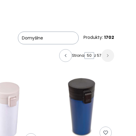
Produkty:
1702
Domyślne
Strona
z 57