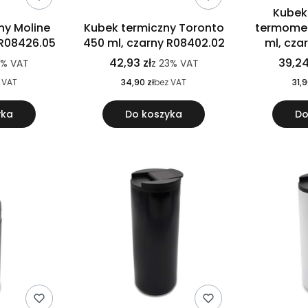
Kubek
ny Moline
Kubek termiczny Toronto
termomet
 R08426.05
450 ml, czarny R08402.02
ml, cza
42,93 zł
39,24
3%
VAT
z
23%
VAT
 VAT
34,90 zł
bez VAT
31,9
yka
Do koszyka
Do