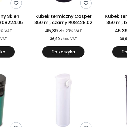
ny Skien
Kubek termiczny Casper
Kubek te
 R08224.05
350 ml, czarny R08428.02
350 ml, 
45,39 zł
45,39
3%
VAT
z
23%
VAT
 VAT
36,90 zł
bez VAT
36,9
yka
Do koszyka
Do