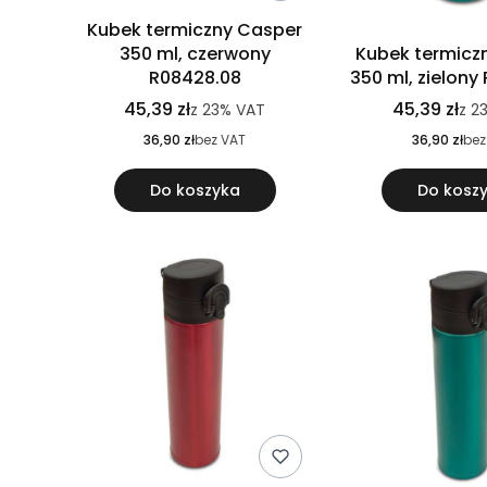
Kubek termiczny Casper
350 ml, czerwony
Kubek termicz
R08428.08
350 ml, zielony
45,39 zł
45,39 zł
z
23%
VAT
z
2
36,90 zł
bez VAT
36,90 zł
bez
Do koszyka
Do kosz