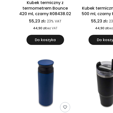
Kubek termiczny z
termometrem Bounce
Kubek termiczn
420 ml, czarny R08438.02
500 ml, czarny
55,23 zł
55,23 zł
z
23%
VAT
z
2
44,90 zł
bez VAT
44,90 zł
bez
Do koszyka
Do kosz