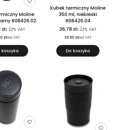
Kubek termiczny Moline
rmiczny Moline
350 ml, niebieski
zarny R08426.02
R08426.04
 zł
36,78 zł
z
23%
VAT
z
23%
VAT
0 zł
bez VAT
29,90 zł
bez VAT
 koszyka
Do koszyka