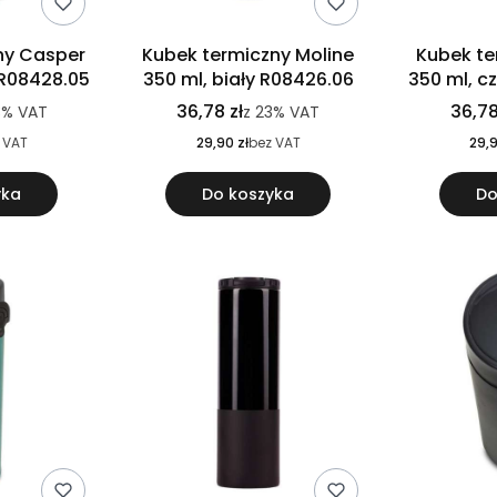
ny Casper
Kubek termiczny Moline
Kubek te
 R08428.05
350 ml, biały R08426.06
350 ml, c
36,78 zł
36,78
3%
VAT
z
23%
VAT
 VAT
29,90 zł
bez VAT
29,9
yka
Do koszyka
Do