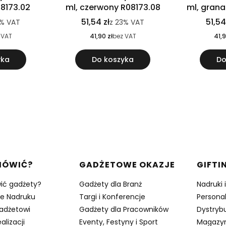
08173.02
ml, czerwony R08173.08
ml, gran
51,54 zł
51,54
3%
VAT
z
23%
VAT
 VAT
41,90 zł
bez VAT
41,9
yka
Do koszyka
Do
w stopce
MÓWIĆ?
GADŻETOWE OKAZJE
GIFTI
ić gadżety?
Gadżety dla Branż
Nadruki 
je Nadruku
Targi i Konferencje
Persona
adżetowi
Gadżety dla Pracowników
Dystrybu
alizacji
Eventy, Festyny i Sport
Magazy