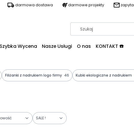
darmowa dostawa
darmowe projekty
zapyt
Szybka Wycena
Nasze Usługi
O nas
KONTAKT ☎️
Filiżanki z nadrukiem logo firmy
46
Kubki ekologiczne z nadrukiem
owość
SALE !