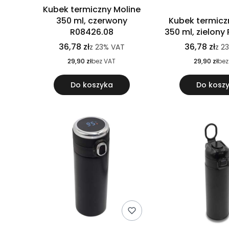
Kubek termiczny Moline
350 ml, czerwony
Kubek termicz
R08426.08
350 ml, zielony
36,78 zł
36,78 zł
z
23%
VAT
z
2
29,90 zł
bez VAT
29,90 zł
bez
Do koszyka
Do kosz