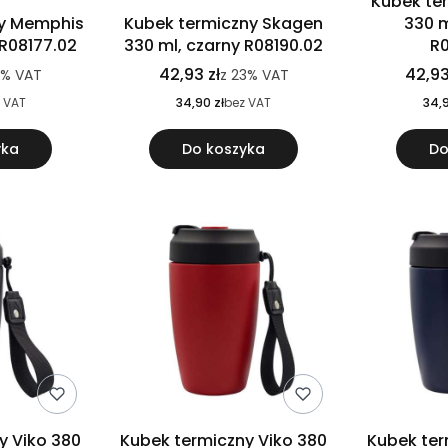
Kubek te
ny Memphis
Kubek termiczny Skagen
330 m
 R08177.02
330 ml, czarny R08190.02
R
42,93 zł
42,93
3%
VAT
z
23%
VAT
 VAT
34,90 zł
bez VAT
34,9
yka
Do koszyka
Do
y Viko 380
Kubek termiczny Viko 380
Kubek ter