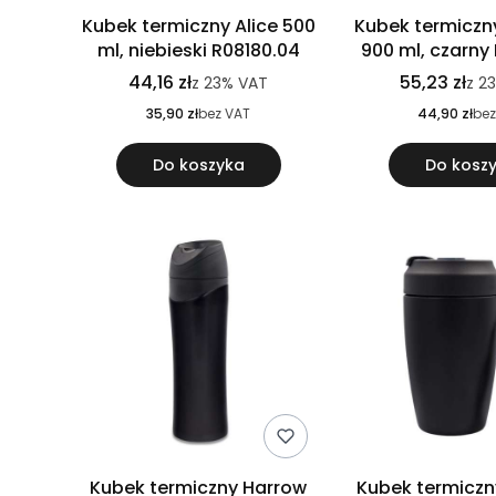
Kubek termiczny Alice 500
Kubek termicz
ml, niebieski R08180.04
900 ml, czarny
44,16 zł
55,23 zł
z
23%
VAT
z
2
35,90 zł
bez VAT
44,90 zł
bez
Do koszyka
Do kosz
Kubek termiczny Harrow
Kubek termiczn