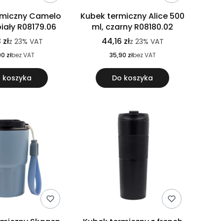
rmiczny Camelo
Kubek termiczny Alice 500
biały R08179.06
ml, czarny R08180.02
 zł
44,16 zł
z
23%
VAT
z
23%
VAT
0 zł
bez VAT
35,90 zł
bez VAT
 koszyka
Do koszyka