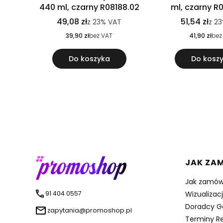
440 ml, czarny R08188.02
ml, czarny R
49,08 zł
51,54 zł
z
23%
VAT
z
2
39,90 zł
bez VAT
41,90 zł
bez
Do koszyka
Do kosz
Linki 
JAK ZA
Jak zamów
91 404 0557
Wizualizac
Doradcy G
zapytania@promoshop.pl
Terminy Re