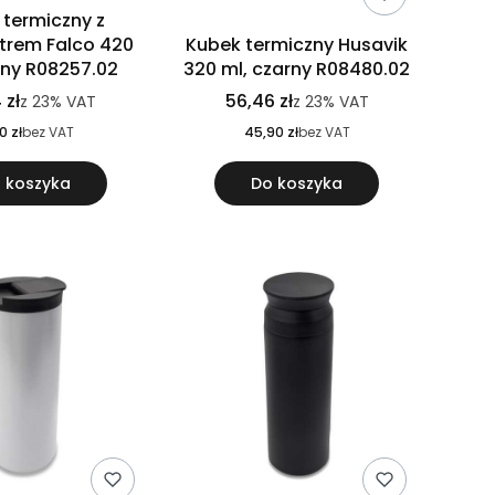
 termiczny z
rem Falco 420
Kubek termiczny Husavik
rny R08257.02
320 ml, czarny R08480.02
 zł
56,46 zł
z
23%
VAT
z
23%
VAT
0 zł
bez VAT
45,90 zł
bez VAT
 koszyka
Do koszyka