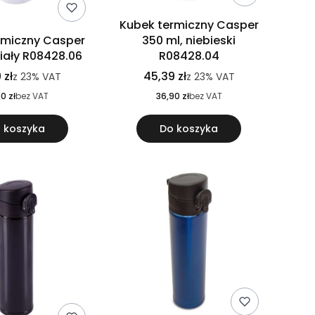
Kubek termiczny Casper
rmiczny Casper
350 ml, niebieski
biały R08428.06
R08428.04
 zł
45,39 zł
z
23%
VAT
z
23%
VAT
0 zł
bez VAT
36,90 zł
bez VAT
 koszyka
Do koszyka