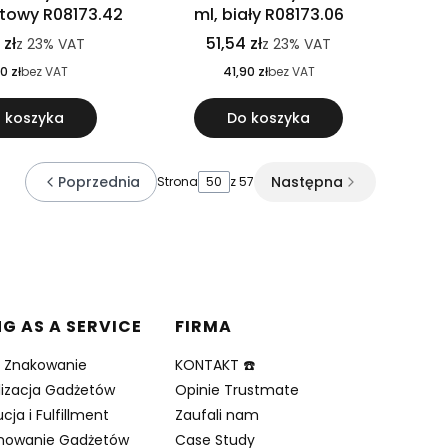
atowy R08173.42
ml, biały R08173.06
 zł
51,54 zł
z
23%
VAT
z
23%
VAT
0 zł
bez VAT
41,90 zł
bez VAT
 koszyka
Do koszyka
Poprzednia
Następna
Strona
z 57
NG AS A SERVICE
FIRMA
i Znakowanie
KONTAKT ☎️
lizacja Gadżetów
Opinie Trustmate
cja i Fulfillment
Zaufali nam
nowanie Gadżetów
Case Study