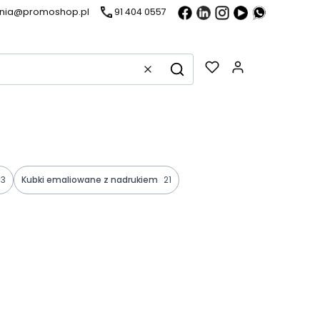
ania@promoshop.pl
91 404 0557
Gadżety w k
Wyczyść
Szukaj
3
Kubki emaliowane z nadrukiem
21