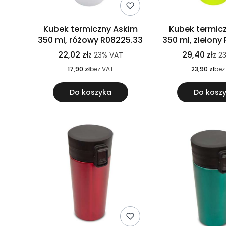
Kubek termiczny Askim
Kubek termicz
350 ml, różowy R08225.33
350 ml, zielony
22,02 zł
29,40 zł
z
23%
VAT
z
2
17,90 zł
bez VAT
23,90 zł
bez
Do koszyka
Do kosz