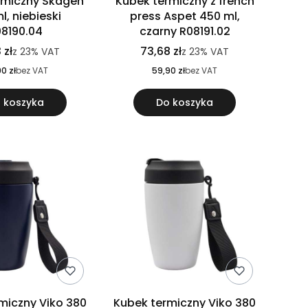
rmiczny Skagen
Kubek termiczny z french
l, niebieski
press Aspet 450 ml,
08190.04
czarny R08191.02
 zł
73,68 zł
z
23%
VAT
z
23%
VAT
0 zł
bez VAT
59,90 zł
bez VAT
 koszyka
Do koszyka
miczny Viko 380
Kubek termiczny Viko 380