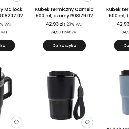
y Mallock
Kubek termiczny Camelo
Kubek te
 R08207.02
500 ml, czarny R08179.02
500 ml, 
42,93 zł
42,93
3%
VAT
z
23%
VAT
 VAT
34,90 zł
bez VAT
34,9
yka
Do koszyka
Do