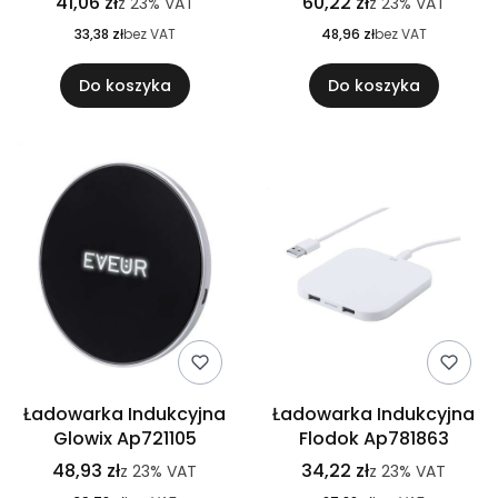
41,06 zł
60,22 zł
z
23%
VAT
z
23%
VAT
33,38 zł
bez VAT
48,96 zł
bez VAT
Do koszyka
Do koszyka
Ładowarka Indukcyjna
Ładowarka Indukcyjna
Glowix Ap721105
Flodok Ap781863
48,93 zł
34,22 zł
z
23%
VAT
z
23%
VAT