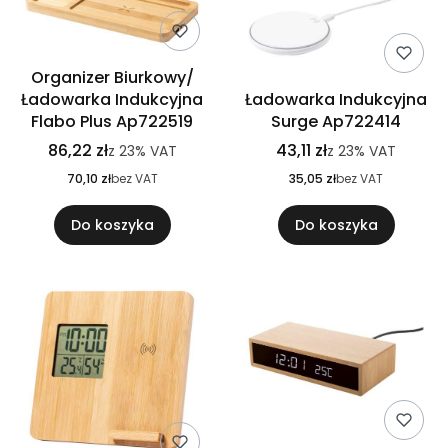
Organizer Biurkowy/
Ładowarka Indukcyjna
Ładowarka Indukcyjna
Flabo Plus Ap722519
Surge Ap722414
86,22 zł
43,11 zł
z
23%
VAT
z
23%
VAT
70,10 zł
bez VAT
35,05 zł
bez VAT
Do koszyka
Do koszyka