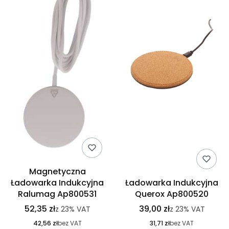
Magnetyczna
Ładowarka Indukcyjna
Ładowarka Indukcyjna
Ralumag Ap800531
Querox Ap800520
52,35 zł
39,00 zł
z
23%
VAT
z
23%
VAT
42,56 zł
bez VAT
31,71 zł
bez VAT