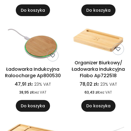
Do koszyka
Do koszyka
Organizer Biurkowy/
Ładowarka Indukcyjna
Ładowarka Indukcyjna
Raloocharge Ap800530
Flabo Ap722518
47,91 zł
78,02 zł
z
23%
VAT
z
23%
VAT
38,95 zł
bez VAT
63,43 zł
bez VAT
Do koszyka
Do koszyka