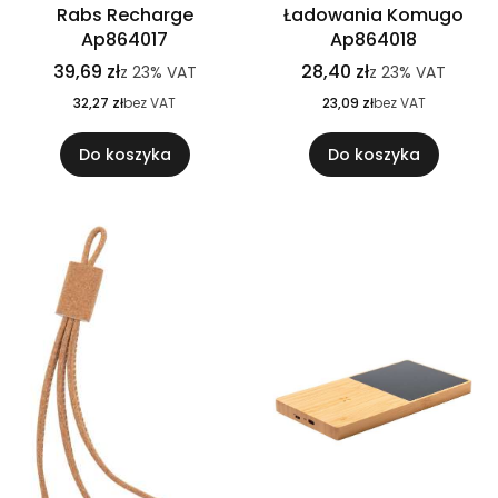
Rabs Recharge
Ładowania Komugo
Ap864017
Ap864018
39,69 zł
28,40 zł
z
23%
VAT
z
23%
VAT
32,27 zł
bez VAT
23,09 zł
bez VAT
Do koszyka
Do koszyka