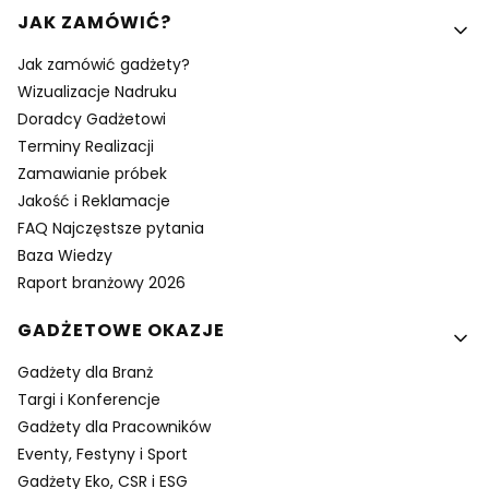
Linki w stopce
JAK ZAMÓWIĆ?
Jak zamówić gadżety?
Wizualizacje Nadruku
Doradcy Gadżetowi
Terminy Realizacji
Zamawianie próbek
Jakość i Reklamacje
FAQ Najczęstsze pytania
Baza Wiedzy
Raport branżowy 2026
GADŻETOWE OKAZJE
Gadżety dla Branż
Targi i Konferencje
Gadżety dla Pracowników
Eventy, Festyny i Sport
Gadżety Eko, CSR i ESG