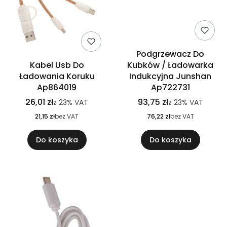
Podgrzewacz Do
Kabel Usb Do
Kubków / Ładowarka
Ładowania Koruku
Indukcyjna Junshan
Ap864019
Ap722731
26,01 zł
93,75 zł
z
23%
VAT
z
23%
VAT
21,15 zł
bez VAT
76,22 zł
bez VAT
Do koszyka
Do koszyka