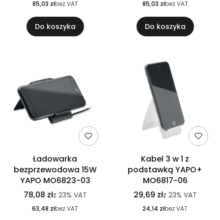
85,03 zł
bez VAT
85,03 zł
bez VAT
Do koszyka
Do koszyka
Ładowarka
Kabel 3 w 1 z
bezprzewodowa 15W
podstawką YAPO+
YAPO MO6823-03
MO6817-06
78,08 zł
29,69 zł
z
23%
VAT
z
23%
VAT
63,48 zł
bez VAT
24,14 zł
bez VAT