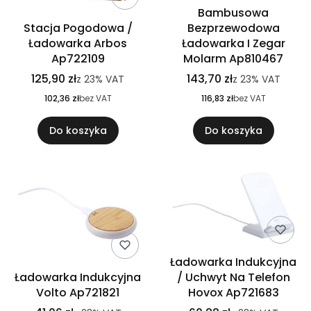
Bambusowa
Stacja Pogodowa /
Bezprzewodowa
Ładowarka Arbos
Ładowarka I Zegar
Ap722109
Molarm Ap810467
125,90 zł
143,70 zł
z
23%
VAT
z
23%
VAT
102,36 zł
bez VAT
116,83 zł
bez VAT
Do koszyka
Do koszyka
Ładowarka Indukcyjna
Ładowarka Indukcyjna
/ Uchwyt Na Telefon
Volto Ap721821
Hovox Ap721683