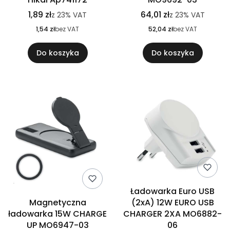
1,89 zł
64,01 zł
z
23%
VAT
z
23%
VAT
1,54 zł
bez VAT
52,04 zł
bez VAT
Do koszyka
Do koszyka
Ładowarka Euro USB
Magnetyczna
(2xA) 12W EURO USB
ładowarka 15W CHARGE
CHARGER 2XA MO6882-
UP MO6947-03
06