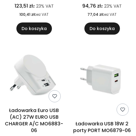
123,51 zł
94,76 zł
z
23%
VAT
z
23%
VAT
100,41 zł
bez VAT
77,04 zł
bez VAT
Do koszyka
Do koszyka
Ładowarka Euro USB
(AC) 27W EURO USB
CHARGER A/C MO6883-
Ładowarka USB 18W 2
06
porty PORT MO6879-06