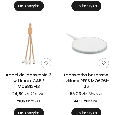
Do koszyka
Do koszyka
Kabel do ładowania 3
Ładowarka bezprzew.
w 1 korek CABIE
szklana RESS MO6761-
MO6812-13
06
24,80 zł
55,23 zł
z
23%
VAT
z
23%
VAT
20,16 zł
bez VAT
44,90 zł
bez VAT
Do koszyka
Do koszyka