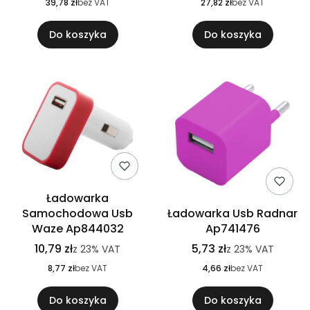
39,78 zł
bez VAT
27,82 zł
bez VAT
Do koszyka
Do koszyka
Ładowarka
Samochodowa Usb
Ładowarka Usb Radnar
Waze Ap844032
Ap741476
10,79 zł
5,73 zł
z
23%
VAT
z
23%
VAT
8,77 zł
bez VAT
4,66 zł
bez VAT
Do koszyka
Do koszyka