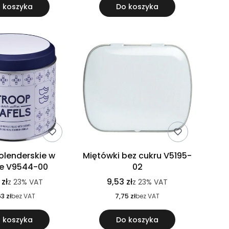
 koszyka
Do koszyka
olenderskie w
Miętówki bez cukru V5195-
e V9544-00
02
 zł
9,53 zł
z
23%
VAT
z
23%
VAT
3 zł
bez VAT
7,75 zł
bez VAT
 koszyka
Do koszyka