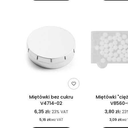
Miętówki bez cukru
Miętówki "cię
V4714-02
V8560-
6,35 zł
3,80 zł
z
23%
VAT
z
23
5,16 zł
bez VAT
3,09 zł
bez