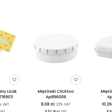
ny Lizak
Miętówki Clicktoo
Miętó
716903
Ap896006
A
8,08 zł
10,26
%
VAT
z
23%
VAT
VAT
6,57 zł
bez VAT
8,3