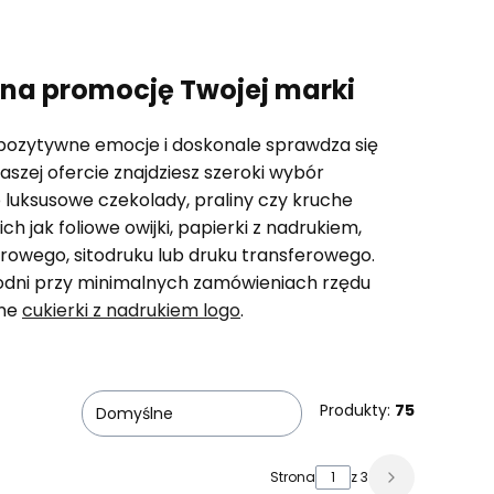
 na promocję Twojej marki
 pozytywne emocje i doskonale sprawdza się
szej ofercie znajdziesz szeroki wybór
uksusowe czekolady, praliny czy kruche
ak foliowe owijki, papierki z nadrukiem,
owego, sitodruku lub druku transferowego.
ygodni przy minimalnych zamówieniach rzędu
rne
cukierki z nadrukiem logo
.
Produkty:
75
Domyślne
Strona
z 3