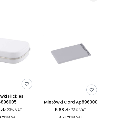
wki Flickies
p896005
Miętówki Card Ap896000
 zł
5,88 zł
z
23%
VAT
z
23%
VAT
4 zł
bez VAT
4,78 zł
bez VAT