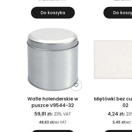
Do koszyka
Do kosz
Wafle holenderskie w
Miętówki bez cu
puszce V9544-32
02
59,81 zł
4,24 zł
z
23%
VAT
z
23
48,63 zł
bez VAT
3,45 zł
bez