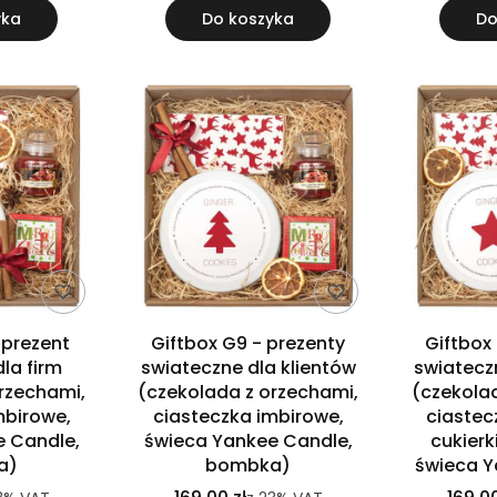
yka
Do koszyka
Do
 prezent
Giftbox G9 - prezenty
Giftbox
la firm
swiateczne dla klientów
swiatecz
rzechami,
(czekolada z orzechami,
(czekola
mbirowe,
ciasteczka imbirowe,
ciastec
 Candle,
świeca Yankee Candle,
cukierk
a)
bombka)
świeca Y