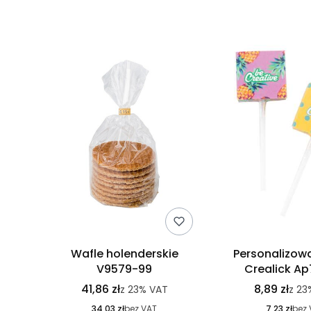
Wafle holenderskie
Personalizowa
V9579-99
Crealick Ap
41,86 zł
8,89 zł
z
23%
VAT
z
23
34,03 zł
bez VAT
7,23 zł
bez 