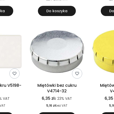
yka
Do koszyka
Do
kru V5198-
Miętówki bez cukru
Miętów
V4714-32
V
6,35 zł
6,35 
%
VAT
z
23%
VAT
 VAT
5,16 zł
bez VAT
5,1