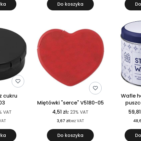
yka
Do koszyka
Do
z cukru
Wafle h
03
Miętówki "serce" V5180-05
puszc
4,51 zł
59,81
%
VAT
z
23%
VAT
VAT
3,67 zł
bez VAT
48,6
yka
Do koszyka
Do