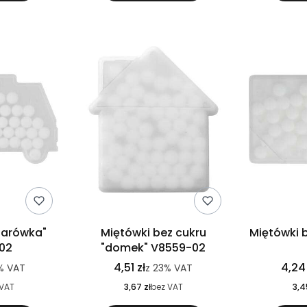
żarówka"
Miętówki bez cukru
Miętówki 
02
"domek" V8559-02
4,51 zł
4,24 
%
VAT
z
23%
VAT
 VAT
3,67 zł
bez VAT
3,4