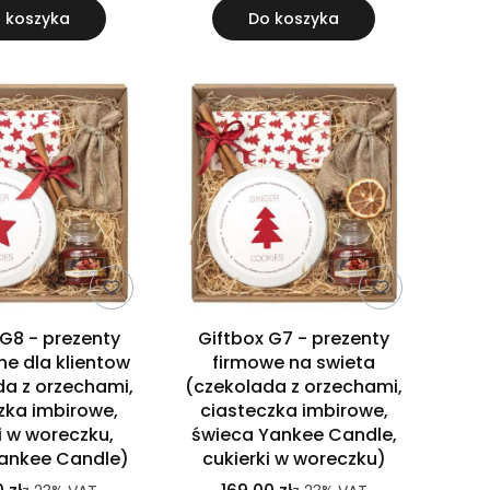
 koszyka
Do koszyka
 G8 - prezenty
Giftbox G7 - prezenty
ne dla klientow
firmowe na swieta
da z orzechami,
(czekolada z orzechami,
zka imbirowe,
ciasteczka imbirowe,
i w woreczku,
świeca Yankee Candle,
ankee Candle)
cukierki w woreczku)