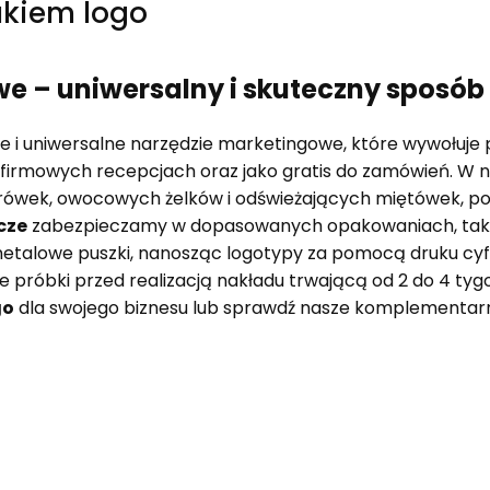
ukiem logo
 – uniwersalny i skuteczny sposób
 i uniwersalne narzędzie marketingowe, które wywołuje
firmowych recepcjach oraz jako gratis do zamówień. W na
wek, owocowych żelków i odświeżających miętówek, po l
cze
zabezpieczamy w dopasowanych opakowaniach, takich j
etalowe puszki, nanosząc logotypy za pomocą druku cyfr
e próbki przed realizacją nakładu trwającą od 2 do 4 t
go
dla swojego biznesu lub sprawdź nasze komplementa