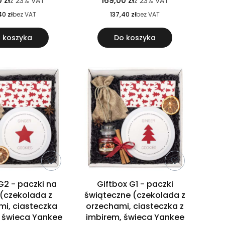
 zł
169,00 zł
z
23%
VAT
z
23%
VAT
40 zł
bez VAT
137,40 zł
bez VAT
 koszyka
Do koszyka
G2 - paczki na
Giftbox G1 - paczki
 (czekolada z
świąteczne (czekolada z
mi, ciasteczka
orzechami, ciasteczka z
, świeca Yankee
imbirem, świeca Yankee