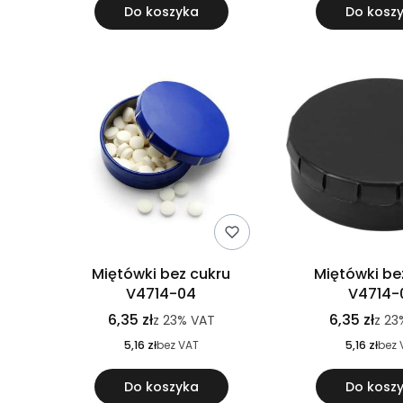
Do koszyka
Do kosz
Miętówki bez cukru
Miętówki be
V4714-04
V4714-
6,35 zł
6,35 zł
z
23%
VAT
z
23
5,16 zł
bez VAT
5,16 zł
bez 
Do koszyka
Do kosz