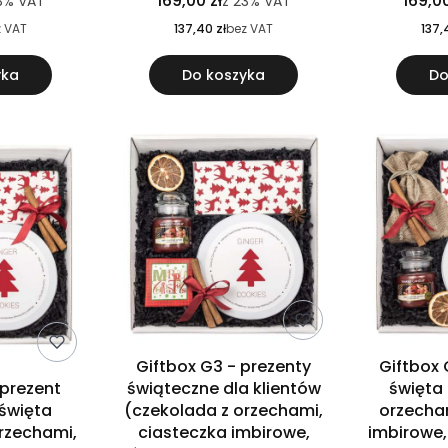
169,00 zł
169,00
3%
VAT
z
23%
VAT
z VAT
137,40 zł
bez VAT
137,
yka
Do koszyka
Do
Giftbox G3 - prezenty
Giftbox 
 prezent
świąteczne dla klientów
święta
święta
(czekolada z orzechami,
orzecha
rzechami,
ciasteczka imbirowe,
imbirowe