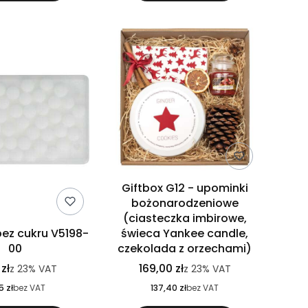
Giftbox G12 - upominki
bożonarodzeniowe
(ciasteczka imbirowe,
bez cukru V5198-
świeca Yankee candle,
00
czekolada z orzechami)
zł
169,00 zł
z
23%
VAT
z
23%
VAT
5 zł
bez VAT
137,40 zł
bez VAT