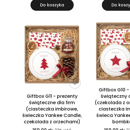
Do koszyka
Do kosz
Giftbox G10 -
Giftbox G11 - prezenty
świąteczny d
świąteczne dla firm
(czekolada z o
(ciasteczka imbirowe,
ciasteczka i
świeczka Yankee Candle,
świeca Yankee
czekolada z orzechami)
bombk