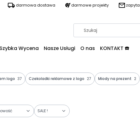
darmowa dostawa
darmowe projekty
zapyt
Szybka Wycena
Nasze Usługi
O nas
KONTAKT ☎️
iem logo
37
Czekoladki reklamowe z logo
27
Miody na prezent
2
owość
SALE !