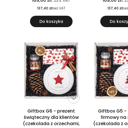
169,00 zł
169,00 zł
z
23%
VAT
z
2
137,40 zł
bez VAT
137,40 zł
be
Do koszyka
Do kosz
Giftbox G6 - prezent
Giftbox G5 -
świąteczny dla klientów
firmowy na 
(czekolada z orzechami,
(czekolada z o