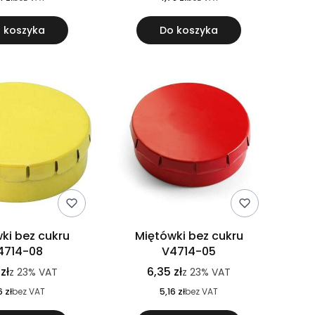
 koszyka
Do koszyka
ki bez cukru
Miętówki bez cukru
4714-08
V4714-05
zł
6,35 zł
z
23%
VAT
z
23%
VAT
6 zł
bez VAT
5,16 zł
bez VAT