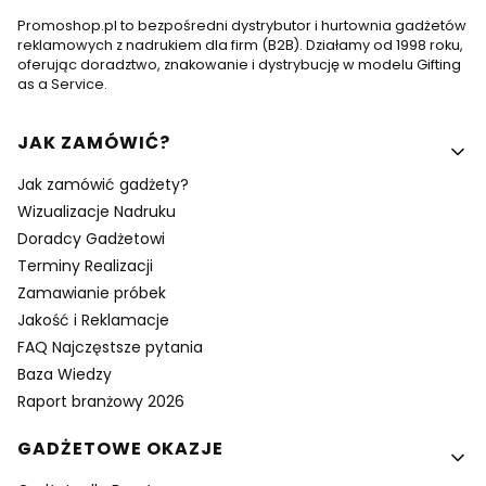
Promoshop.pl to bezpośredni dystrybutor i hurtownia gadżetów
reklamowych z nadrukiem dla firm (B2B). Działamy od 1998 roku,
oferując doradztwo, znakowanie i dystrybucję w modelu Gifting
as a Service.
Linki w stopce
JAK ZAMÓWIĆ?
Jak zamówić gadżety?
Wizualizacje Nadruku
Doradcy Gadżetowi
Terminy Realizacji
Zamawianie próbek
Jakość i Reklamacje
FAQ Najczęstsze pytania
Baza Wiedzy
Raport branżowy 2026
GADŻETOWE OKAZJE