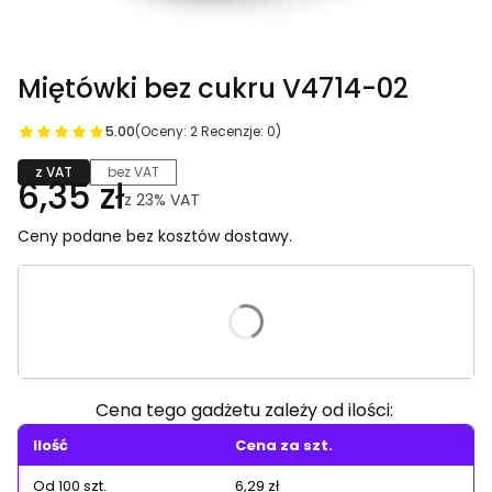
Miętówki bez cukru V4714-02
5.00
(Oceny: 2 Recenzje: 0)
z VAT
bez VAT
6,35 zł
z
23%
VAT
Ceny podane bez kosztów dostawy.
Wybierz wariant produktu:
Poszczególne warianty mogą różnić się ceną
Cena tego gadżetu zależy od ilości:
Ilość
Cena za szt.
Od 100 szt.
6,29 zł