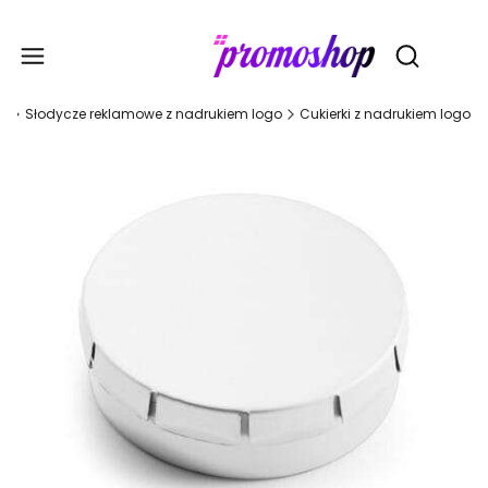
Gadże
Otwórz wy
a
Słodycze reklamowe z nadrukiem logo
Cukierki z nadrukiem logo