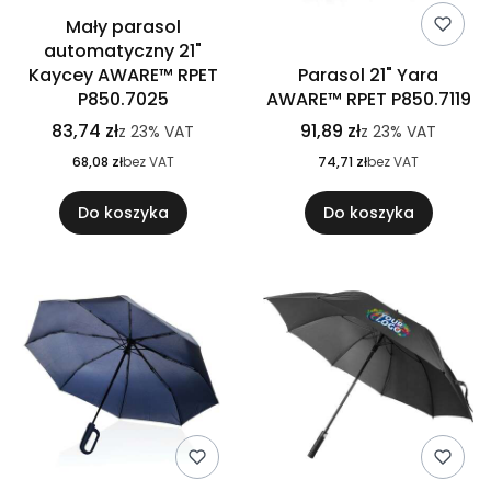
Mały parasol
automatyczny 21"
Kaycey AWARE™ RPET
Parasol 21" Yara
P850.7025
AWARE™ RPET P850.7119
83,74 zł
91,89 zł
z
23%
VAT
z
23%
VAT
68,08 zł
bez VAT
74,71 zł
bez VAT
Do koszyka
Do koszyka