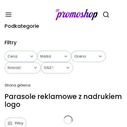
Gadże
Otwórz wy
Podkategorie
Filtry
Cena
Marka
Ocena
Nowość
SALE !
Koniec filtrów
Strona główna
Parasole reklamowe z nadrukiem
logo
Filtry