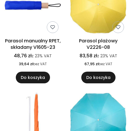
Parasol manualny RPET,
Parasol plażowy
składany V1605-23
V2226-08
48,76 zł
83,58 zł
z
23%
VAT
z
23%
VAT
39,64 zł
bez VAT
67,95 zł
bez VAT
Do koszyka
Do koszyka