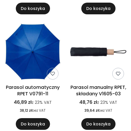
Do koszyka
Do koszyka
Parasol automatyczny
Parasol manualny RPET,
RPET V0791-11
składany V1605-03
46,89 zł
48,76 zł
z
23%
VAT
z
23%
VAT
38,12 zł
bez VAT
39,64 zł
bez VAT
Do koszyka
Do koszyka