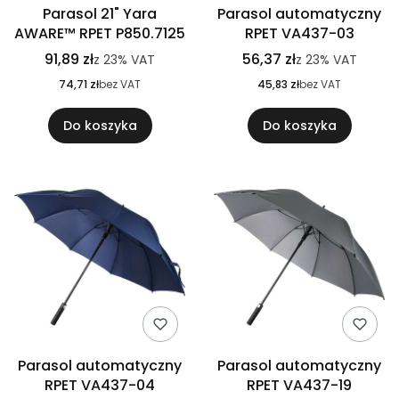
Parasol 21" Yara
Parasol automatyczny
AWARE™ RPET P850.7125
RPET VA437-03
91,89 zł
56,37 zł
z
23%
VAT
z
23%
VAT
74,71 zł
bez VAT
45,83 zł
bez VAT
Do koszyka
Do koszyka
Parasol automatyczny
Parasol automatyczny
RPET VA437-04
RPET VA437-19