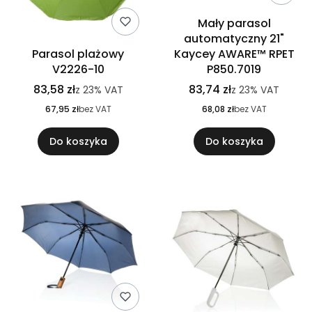
Mały parasol
automatyczny 21"
Parasol plażowy
Kaycey AWARE™ RPET
V2226-10
P850.7019
83,58 zł
83,74 zł
z
23%
VAT
z
23%
VAT
67,95 zł
bez VAT
68,08 zł
bez VAT
Do koszyka
Do koszyka