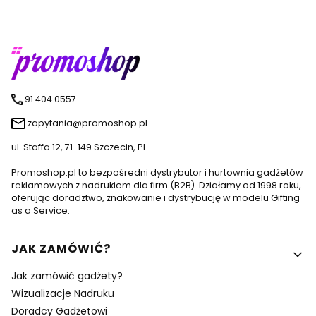
91 404 0557
zapytania@promoshop.pl
ul. Staffa 12, 71-149 Szczecin, PL
Promoshop.pl to bezpośredni dystrybutor i hurtownia gadżetów
reklamowych z nadrukiem dla firm (B2B). Działamy od 1998 roku,
oferując doradztwo, znakowanie i dystrybucję w modelu Gifting
as a Service.
Linki w stopce
JAK ZAMÓWIĆ?
Jak zamówić gadżety?
Wizualizacje Nadruku
Doradcy Gadżetowi