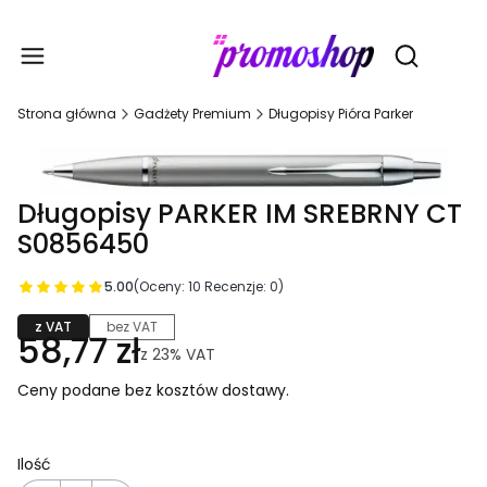
Gadże
Otwórz wy
Strona główna
Gadżety Premium
Długopisy Pióra Parker
Długopisy PARKER IM SREBRNY CT
S0856450
5.00
(Oceny: 10 Recenzje: 0)
z VAT
bez VAT
58,77 zł
z
23%
VAT
Ceny podane bez kosztów dostawy.
Ilość