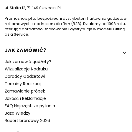
ul. Staffa 12, 71-149 Szczecin, PL
Promoshop.pl to bezpośredni dystrybutor i hurtownia gadżetów
reklamowych z nadrukiem dla firm (B2B). Działamy od 1998 roku,
oferując doradztwo, znakowanie i dystrybucję w modelu Gifting
as a Service.
Linki w stopce
JAK ZAMÓWIĆ?
Jak zamówić gadżety?
Wizualizacje Nadruku
Doradcy Gadżetowi
Terminy Realizacji
Zamawianie próbek
Jakość i Reklamacje
FAQ Najczęstsze pytania
Baza Wiedzy
Raport branżowy 2026