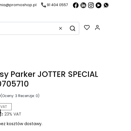
ania@promoshop.pl
91 404 0557
Gadżety w k
Wyczyść
Szukaj
sy Parker JOTTER SPECIAL
0705710
0
(Oceny: 3 Recenzje: 0)
 VAT
ł
z
23%
VAT
ez kosztów dostawy.