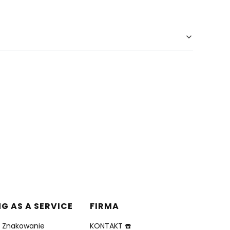
NG AS A SERVICE
FIRMA
i Znakowanie
KONTAKT ☎️