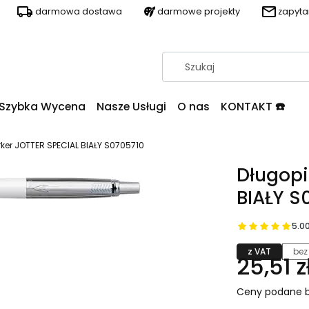
darmowa dostawa
darmowe projekty
zapyt
Szybka Wycena
Nasze Usługi
O nas
KONTAKT ☎️
rker JOTTER SPECIAL BIAŁY S0705710
Długopi
BIAŁY S
5.0
z VAT
bez
25,51 z
Ceny podane b