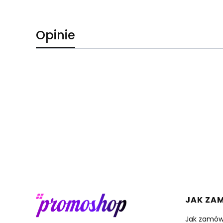
Opinie
Linki 
JAK ZA
Jak zamów