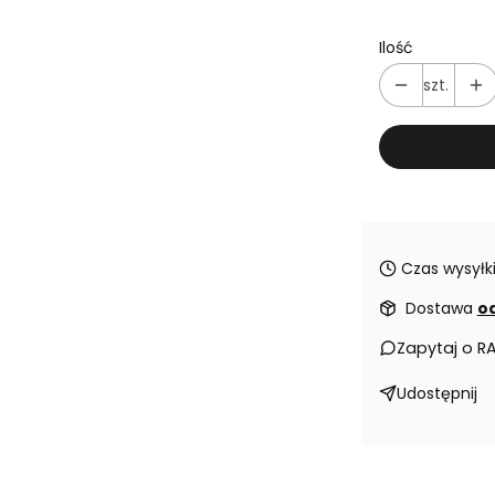
Ilość
szt.
Czas wysyłki
Dostawa
od
Zapytaj o R
Udostępnij