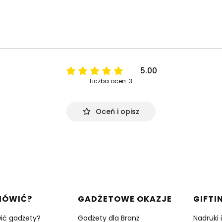
5.00
Liczba ocen: 3
Oceń i opisz
w stopce
MÓWIĆ?
GADŻETOWE OKAZJE
GIFTI
ić gadżety?
Gadżety dla Branż
Nadruki 