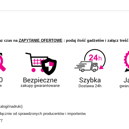
az czas na
ZAPYTANIE OFERTOWE
: podaj ilość gadżetów i załącz treść
alogi/nadruki)
ącznie od sprawdzonych producentów i importerów.
77