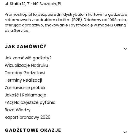
ul. Staffa 12, 71-149 Szczecin, PL
Promoshop.pl to bezpośredni dystrybutor i hurtownia gadżetów
reklamowych z nadrukiem dla firm (B2B). Działamy od 1998 roku,
oferując doradztwo, znakowanie i dystrybucję w modelu Gifting
as a Service.
Linki w stopce
JAK ZAMÓWIĆ?
Jak zamówić gadżety?
Wizualizacje Nadruku
Doradcy Gadżetowi
Terminy Realizacji
Zamawianie próbek
Jakość i Reklamacje
FAQ Najczęstsze pytania
Baza Wiedzy
Raport branżowy 2026
GADŻETOWE OKAZJE