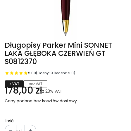
Długopisy Parker Mini SONNET
LAKA GŁĘBOKA CZERWIEŃ GT
S0812370
5.00
(Oceny: 9 Recenzje: 0)
z VAT
bez VAT
178,00 zł
z
23%
VAT
Ceny podane bez kosztów dostawy.
Ilość
szt.