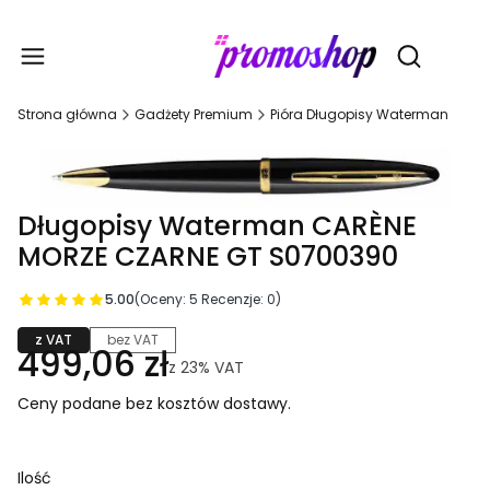
Gadże
Otwórz wy
Strona główna
Gadżety Premium
Pióra Długopisy Waterman
Długopisy Waterman CARÈNE
MORZE CZARNE GT S0700390
5.00
(Oceny: 5 Recenzje: 0)
z VAT
bez VAT
499,06 zł
z
23%
VAT
Ceny podane bez kosztów dostawy.
Ilość