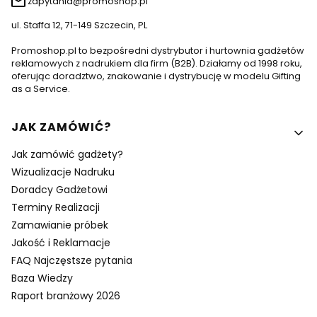
zapytania@promoshop.pl
ul. Staffa 12, 71-149 Szczecin, PL
Promoshop.pl to bezpośredni dystrybutor i hurtownia gadżetów
reklamowych z nadrukiem dla firm (B2B). Działamy od 1998 roku,
oferując doradztwo, znakowanie i dystrybucję w modelu Gifting
as a Service.
Linki w stopce
JAK ZAMÓWIĆ?
Jak zamówić gadżety?
Wizualizacje Nadruku
Doradcy Gadżetowi
Terminy Realizacji
Zamawianie próbek
Jakość i Reklamacje
FAQ Najczęstsze pytania
Baza Wiedzy
Raport branżowy 2026