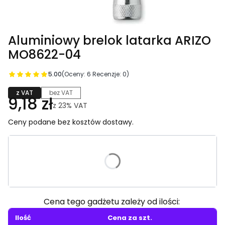
Aluminiowy brelok latarka ARIZO
MO8622-04
5.00
(Oceny: 6 Recenzje: 0)
z VAT
bez VAT
9,18 zł
z
23%
VAT
Ceny podane bez kosztów dostawy.
Wybierz wariant produktu:
Poszczególne warianty mogą różnić się ceną
Cena tego gadżetu zależy od ilości:
Ilość
Cena za szt.