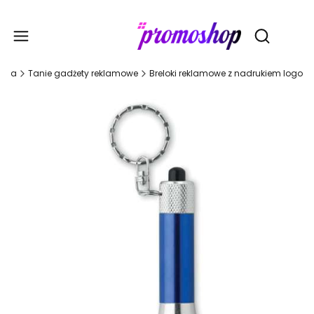
Gadże
Otwórz wy
ówna
Tanie gadżety reklamowe
Breloki reklamowe z nadrukiem logo