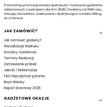
Promoshop.pl to bezpośredni dystrybutor i hurtownia gadżetów
reklamowych z nadrukiem dla firm (B2B). Działamy od 1998 roku,
oferując doradztwo, znakowanie i dystrybucję w modelu Gifting
as a Service.
Linki w stopce
JAK ZAMÓWIĆ?
Jak zamówić gadżety?
Wizualizacje Nadruku
Doradcy Gadżetowi
Terminy Realizacji
Zamawianie próbek
Jakość i Reklamacje
FAQ Najczęstsze pytania
Baza Wiedzy
Raport branżowy 2026
GADŻETOWE OKAZJE