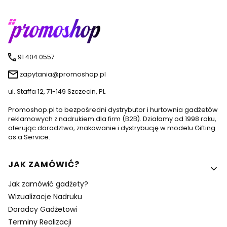
91 404 0557
zapytania@promoshop.pl
ul. Staffa 12, 71-149 Szczecin, PL
Promoshop.pl to bezpośredni dystrybutor i hurtownia gadżetów
reklamowych z nadrukiem dla firm (B2B). Działamy od 1998 roku,
oferując doradztwo, znakowanie i dystrybucję w modelu Gifting
as a Service.
Linki w stopce
JAK ZAMÓWIĆ?
Jak zamówić gadżety?
Wizualizacje Nadruku
Doradcy Gadżetowi
Terminy Realizacji