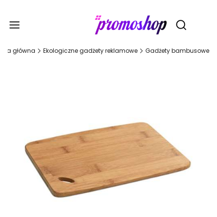
Gadże
Otwórz wy
rona główna
Ekologiczne gadżety reklamowe
Gadżety bambusowe