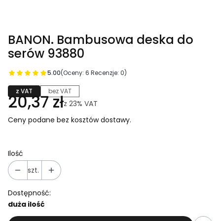
BANON. Bambusowa deska do
serów 93880
5.00
(Oceny: 6 Recenzje: 0)
z VAT
bez VAT
20,37 zł
z
23%
VAT
Ceny podane bez kosztów dostawy.
Ilość
szt.
Dostępność:
duża ilość