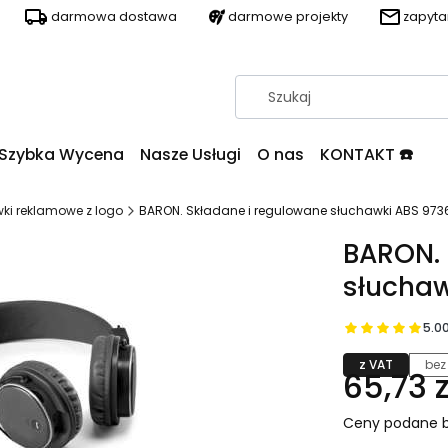
darmowa dostawa
darmowe projekty
zapyt
Szybka Wycena
Nasze Usługi
O nas
KONTAKT ☎️
ki reklamowe z logo
BARON. Składane i regulowane słuchawki ABS 973
BARON. 
słuchaw
5.0
z VAT
bez
65,73 z
Ceny podane b