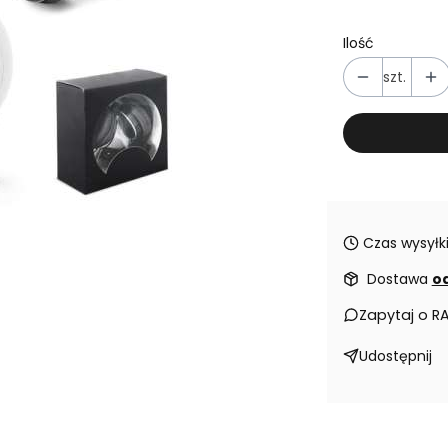
Ilość
szt.
Czas wysyłki
Dostawa
od
Zapytaj o R
Udostępnij