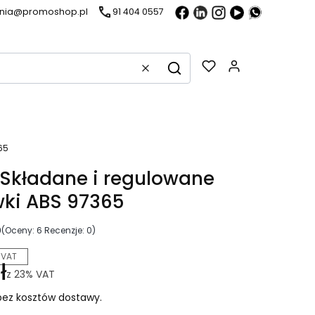
ania@promoshop.pl
91 404 0557
Gadżety w k
Wyczyść
Szukaj
65
Składane i regulowane
ki ABS 97365
0
(Oceny: 6 Recenzje: 0)
 VAT
ł
z
23%
VAT
ez kosztów dostawy.